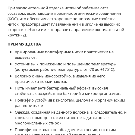
При заключительной отделке нитки обрабатываются
составом, включающим кремнийорганические соединения
(КОС), что обеспечивает хорошие пошивочные свойства
ниток, предотвращает плавление нити в иголке на высоких
скоростях. Нитки имеют правое направление окончательной
крутки (Z).
ПРЕИМУЩЕСТВА
Армированные полиэфирные нитки практически не
выцветают.
Устойчивы к понижению и повышению температуры
(допустимые рабочие температуры от -70 до +175°С).
Волокно очень износостойко, а изделия из него
практически не сминаются.
Нить имеет антибактериальный эффект: высокая
стойкость к воздействию бактерий и микроорганизмов.
Полиэфир устойчив к кислотам, щёлочам и органическим
растворителям.
Одежда, созданная из данного волокна, а, следовательно, и
сшитая с помощью таких ниток, не садится после
многочисленных стирок.
Полиэфирное волокно обладает мягкостью, высоким