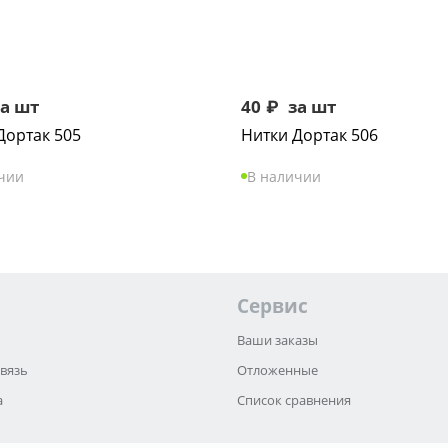
а шт
40
₽
за шт
Дортак 505
Нитки Дортак 506
чии
В наличии
Сервис
Ваши заказы
связь
Отложенные
а
Список сравнения