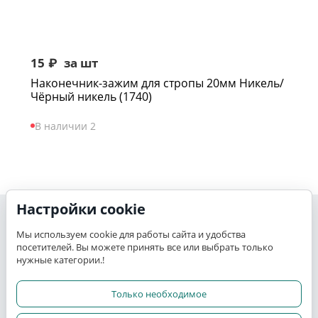
15
₽
за шт
Наконечник-зажим для стропы 20мм Никель/
Чёрный никель (1740)
В наличии 2
Настройки cookie
Моя учетная запись
Мы используем cookie для работы сайта и удобства
посетителей. Вы можете принять все или выбрать только
K-TEX
нужные категории.!
Сервис
Только необходимое