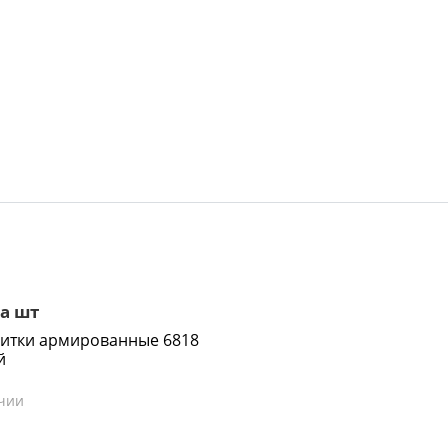
а шт
итки армированные 6818
й
чии