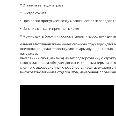
* Отталкивает воду и грязь
* Быстро сохнет
* Прекрасно пропускает воздух, защищает от перепадов 
* Изнанка мягкая и приятная к коже
* Можно шить брюки и костюмы детям и взрослым - для а
Данная эластичная ткань имеет сложную структуру - двой
Внешняя (лицевая) сторона усилена армирующей нитью - 
нагрузкам.
Внутренний слой (изнанка) имеет подворсованную структу
такого материала обладает дополнительными термоизоля
слоя - его адсорбционная способность. Касаясь влажного у
высокотехнологичная отделка DWR, нанесенная по уникал