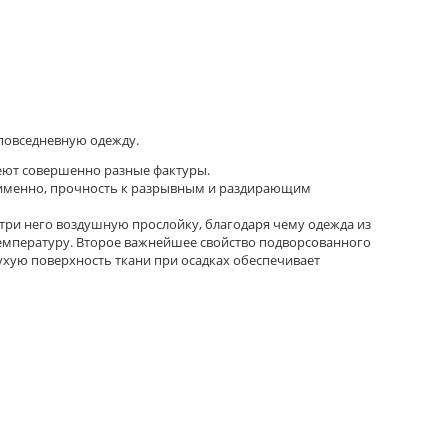
 повседневную одежду.
имеют совершенно разные фактуры.
а именно, прочность к разрывным и раздирающим
утри него воздушную прослойку, благодаря чему одежда из
емпературу. Второе важнейшее свойство подворсованного
 Сухую поверхность ткани при осадках обеспечивает