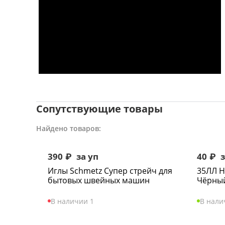
Сопутствующие товары
Найдено товаров:
390
₽
за уп
40
₽
з
Иглы Schmetz Супер стрейч для
35ЛЛ Н
бытовых швейных машин
Чёрны
В наличии 1
В нали