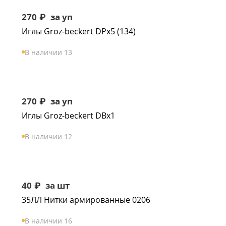
270
₽
за уп
Иглы Groz-beckert DPx5 (134)
В наличии 13
270
₽
за уп
Иглы Groz-beckert DBx1
В наличии 12
40
₽
за шт
35ЛЛ Нитки армированные 0206
В наличии 16