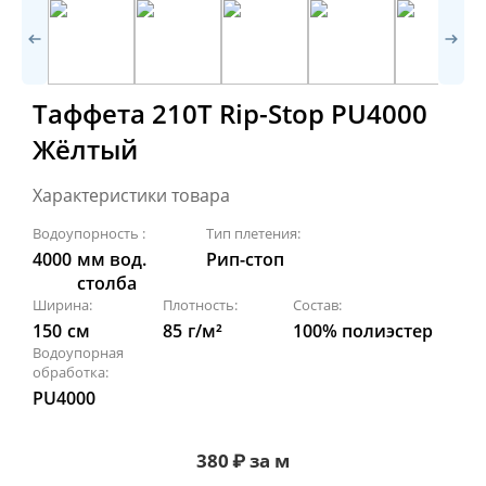
Таффета 210Т Rip-Stop PU4000
Жёлтый
Характеристики товара
Водоупорность :
Тип плетения:
4000
мм вод.
Рип-стоп
столба
Ширина:
Плотность:
Состав:
150
см
85
г/м²
100% полиэстер
Водоупорная
обработка:
PU4000
380
₽
за м