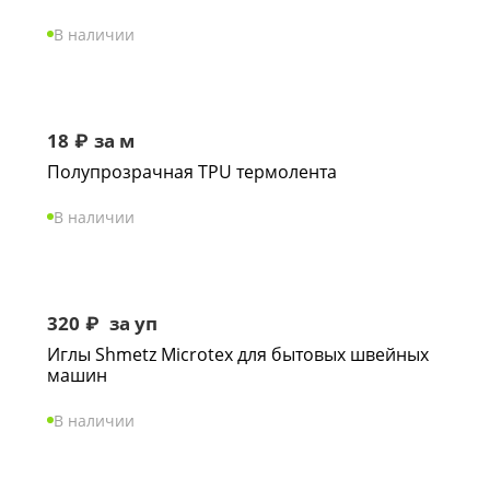
В наличии
18
₽
за м
Полупрозрачная TPU термолента
В наличии
320
₽
за уп
Иглы Shmetz Microtex для бытовых швейных
машин
В наличии