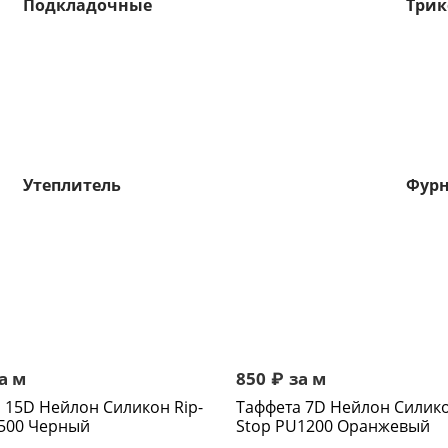
Подкладочные
Три
Утеплитель
Фурн
а м
850
₽
за м
 15D Нейлон Cиликон Rip-
Таффета 7D Нейлон Cилико
1500 Черный
Stop PU1200 Оранжевый