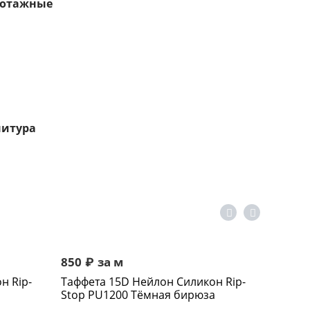
котажные
итура
850
₽
за м
н Rip-
Таффета 15D Нейлон Cиликон Rip-
Stop PU1200 Тёмная бирюза