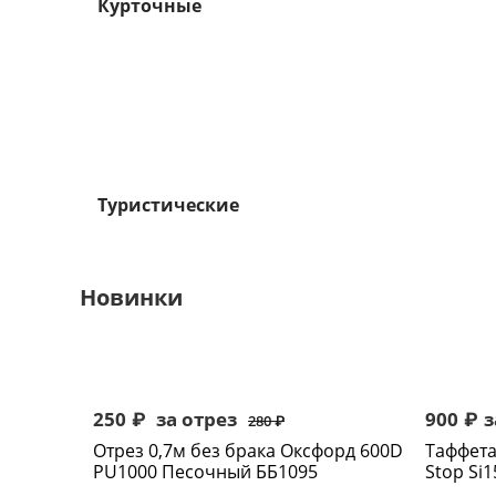
Курточные
Туристические
Новинки
250
₽
за отрез
900
₽
з
280
₽
Отрез 0,7м без брака Оксфорд 600D
Таффета
PU1000 Песочный ББ1095
Stop Si