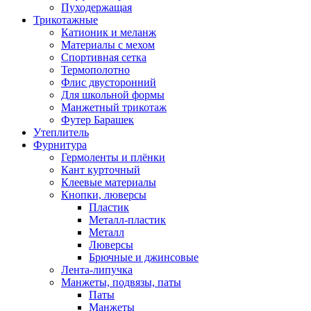
Пуходержащая
Трикотажные
Катионик и меланж
Материалы с мехом
Спортивная сетка
Термополотно
Флис двусторонний
Для школьной формы
Манжетный трикотаж
Футер Барашек
Утеплитель
Фурнитура
Гермоленты и плёнки
Кант курточный
Клеевые материалы
Кнопки, люверсы
Пластик
Металл-пластик
Металл
Люверсы
Брючные и джинсовые
Лента-липучка
Манжеты, подвязы, паты
Паты
Манжеты