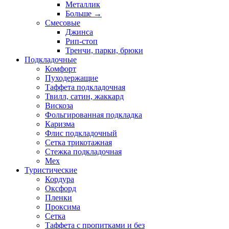
Металлик
Больше
→
Смесовые
Джинса
Рип-стоп
Тренчи, парки, брюки
Подкладочные
Комфорт
Пуходержащие
Таффета подкладочная
Твилл, сатин, жаккард
Вискоза
Фольгированная подкладка
Каризма
Флис подкладочный
Сетка трикотажная
Стежка подкладочная
Мех
Туристические
Кордура
Оксфорд
Пленки
Проксима
Сетка
Таффета с пропитками и без