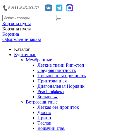
8-911-845-03-52
Корзина пуста
Корзина пуста
Корзина
Оформление заказа
Каталог
Курточные
Мембранные
Легкие ткани Рип-стоп
Средняя плотность
Повышенная прочность
Принтованная
Диагональная Нордвик
Peach-эффект
Больше
→
Ветрозащитные
Лёгкая без пропиток
Дюспо
Принц
Таслан
Кошачий глаз