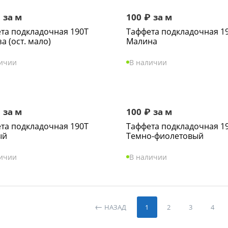
₽
за м
100
₽
за м
та подкладочная 190Т
Таффета подкладочная 1
а (ост. мало)
Малина
личии
В наличии
₽
за м
100
₽
за м
та подкладочная 190Т
Таффета подкладочная 1
ый
Темно-фиолетовый
личии
В наличии
НАЗАД
1
2
3
4