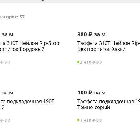
товаров: 57
₽
за м
380
₽
за м
та 310Т Нейлон Rip-Stop
Таффета 310Т Нейлон Rip
ропиток Бордовый
Без пропиток Хакки
личии
В наличии
₽
за м
100
₽
за м
та подкладочная 190Т
Таффета подкладочная 1
ый
Темно-серый
личии
В наличии