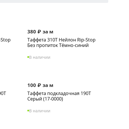
380
₽
за м
-Stop
Таффета 310Т Нейлон Rip-Stop
Без пропиток Тёмно-синий
В наличии
100
₽
за м
90Т
Таффета подкладочная 190Т
Серый (17-0000)
В наличии