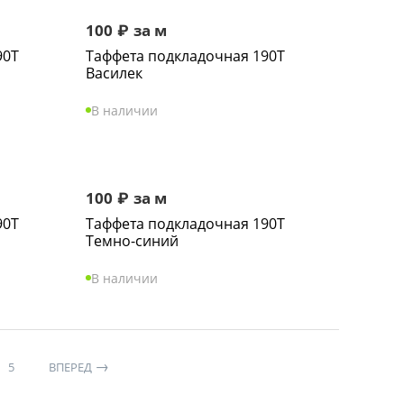
100
₽
за м
90Т
Таффета подкладочная 190Т
Василек
В наличии
100
₽
за м
90Т
Таффета подкладочная 190Т
Темно-синий
В наличии
5
ВПЕРЕД