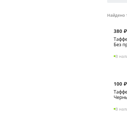
Найдено 
380
Таффе
Без п
В на
100
Таффе
Черн
В на