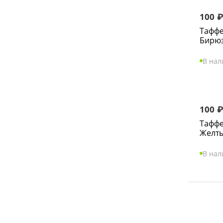
100
Таффе
Бирюз
В на
100
Таффе
Желт
В на