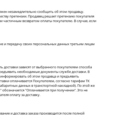
олжен незамедлительно сообщить об этом продавцу.
ществу претензии. Продавец решает претензию покупателя
ли частичным возвратом оплаты покупателю. В случае, если
ение и передачу своих персональных данных третьим лицам
ть доставки зависят от выбранного покупателем способа
 предъявить необходимые документы службе доставки. В
роинформировать об этом продавца и предъявить
ставки оплачивается Покупателем, согласно тарифам ТК
габаритных данных в транспортной накладной). По этой же
" обозначается "Оплачивается при получении". Это не
теля оплату за доставку.
ание и доставка заказа производится после полной