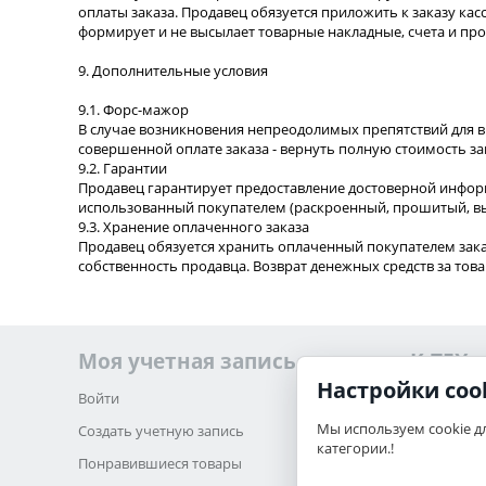
оплаты заказа. Продавец обязуется приложить к заказу ка
формирует и не высылает товарные накладные, счета и п
9. Дополнительные условия
9.1. Форс-мажор
В случае возникновения непреодолимых препятствий для в
совершенной оплате заказа - вернуть полную стоимость з
9.2. Гарантии
Продавец гарантирует предоставление достоверной информа
использованный покупателем (раскроенный, прошитый, вы
9.3. Хранение оплаченного заказа
Продавец обязуется хранить оплаченный покупателем заказ
собственность продавца. Возврат денежных средств за тов
Моя учетная запись
K-TEX
Настройки coo
Войти
О нас
Мы используем cookie д
Создать учетную запись
Обратная 
категории.!
Понравившиеся товары
Карта сайт