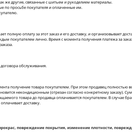
так же другие, связанные с шитьем и рукоделием материалы.
ные по просьбе покупателя и оплаченные им.
купателю.
ет полную оплату за этот заказ и его доставку, и организовывает дос
дым покупателем лично. Время с момента получения платежа за заказ
заказа.
 договора обслуживания.
момента получение товара покупателем. При этом продавец полностью 
тановится некондиционным (отрезан согласно конкретному заказу). Сум
ращаемого товара до продавца оплачивается покупателем. В случае бр
 оплачивает доставку.
окрас, повреждение покрытия, изменение плотности, повреждени