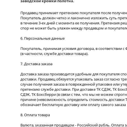
заводской кромки полотна.
Продавец принимает претензию покупателя после получени
Покупатель должен четко и лаконично изложить суть прет
в течение 3-ех дней с момента ее получения. Претензия р
спор не может быть улажен между продавцом и покупателе
6. Персональные данные
Покупатель, принимая условия договора, в соответствии с
(в частности, службе доставки товара).
7. Доставка заказа
Доставка заказа производится удобным для покупателя спо
доставки. Продавец обязуется упаковать заказ согласно т
случае получения заказа в поврежденной упаковке или ут
претензию службе доставки. При доставке ТК СДЭК, ТК Бок
СДЭК, ТК Боксберри (в связи с тем, что мы не можем спро
причине (невозможность определить стоимость доставки ТК
обозначает бесплатную доставку или оплату самого заказа п
8. Оплата товара
Валюта, указанная продавцом - Российский рубль. Оплата