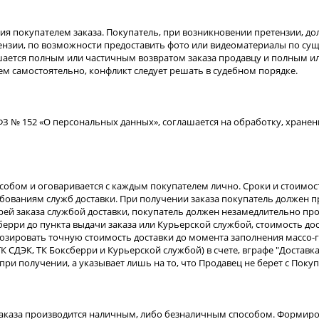
я покупателем заказа. Покупатель, при возникновении претензии, д
ензии, по возможности предоставить фото или видеоматериалы по су
ешается полным или частичным возвратом заказа продавцу и полным и
м самостоятельно, конфликт следует решать в судебном порядке.
 ФЗ № 152 «О персональных данных», соглашается на обработку, хран
собом и оговаривается с каждым покупателем лично. Сроки и стоимос
ребованиям служб доставки. При получении заказа покупатель должен
ерей заказа службой доставки, покупатель должен незамедлительно п
сберри до пункта выдачи заказа или Курьерской службой, стоимость до
гнозировать точную стоимость доставки до момента заполнения массо-
 СДЭК, ТК Боксберри и Курьерской службой) в счете, вграфе "Доставка
ри получении, а указывает лишь на то, что Продавец не берет с Покупа
 заказа производится наличным, либо безналичным способом. Формиров