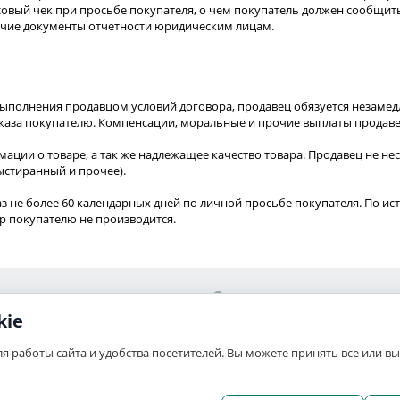
ссовый чек при просьбе покупателя, о чем покупатель должен сообщит
рочие документы отчетности юридическим лицам.
ыполнения продавцом условий договора, продавец обязуется незамед
аказа покупателю. Компенсации, моральные и прочие выплаты продаве
ции о товаре, а так же надлежащее качество товара. Продавец не несе
стиранный и прочее).
 не более 60 календарных дней по личной просьбе покупателя. По ис
ар покупателю не производится.
Сервис
kie
Ваши заказы
ля работы сайта и удобства посетителей. Вы можете принять все или 
связь
Отложенные
а
Список сравнения