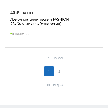
40
₽
за шт
Лэйбл металлический FASHION
28х6мм никель (отверстия)
В наличии
НАЗАД
1
2
ВПЕРЕД