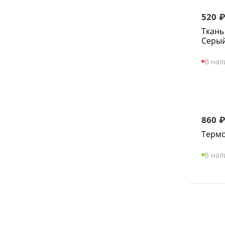
520
Ткань
Серы
В нал
860
Терм
В на