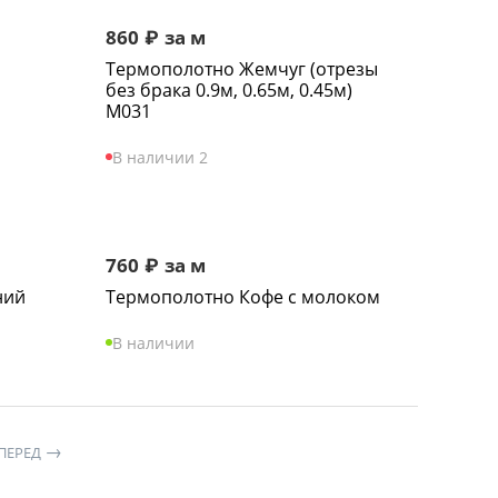
860
₽
за м
Термополотно Жемчуг (отрезы
без брака 0.9м, 0.65м, 0.45м)
М031
В наличии 2
760
₽
за м
ний
Термополотно Кофе с молоком
В наличии
ПЕРЕД