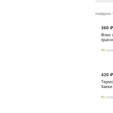
Найдено 
360
Флис 
крас
В на
420
Терм
Хакки
В на