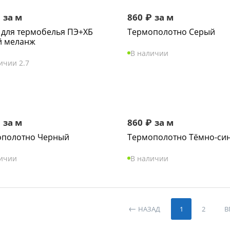
₽
за м
860
₽
за м
 для термобелья ПЭ+ХБ
Термополотно Серый
й меланж
В наличии
ичии 2.7
₽
за м
860
₽
за м
ополотно Черный
Термополотно Тёмно-си
личии
В наличии
НАЗАД
1
2
В