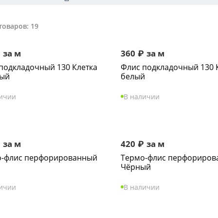
товаров: 19
₽
за м
360
₽
за м
подкладочный 130 Клетка
Флис подкладочный 130 
ный
белый
личии
В наличии
₽
за м
420
₽
за м
о-флис перфорированный
Термо-флис перфориров
Чёрный
личии
В наличии