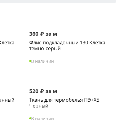
360
₽
за м
Клетка
Флис подкладочный 130 Клетка
темно-серый
В наличии
520
₽
за м
анный
Ткань для термобелья ПЭ+ХБ
Черный
В наличии