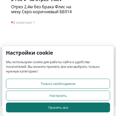
Отрез 2,4м без брака Флис на
меху Серо-коричневый ББ914
В наличии 1
Настройки cookie
Моя учетная запись
Мы используем cookie для работы сайта и удобства
посетителей. Вы можете принять все или выбрать только
K-TEX
нужные категории.!
Сервис
Только необходимое
Настроить
Прочее
Принять все
© 2015 - 2026 K-TEX