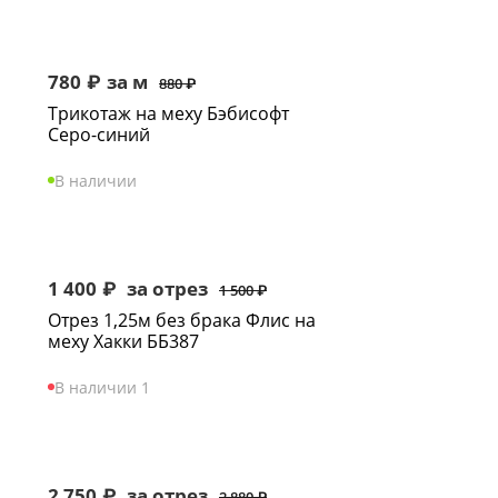
780
₽
за м
880
₽
Трикотаж на меху Бэбисофт
Серо-синий
В наличии
1 400
₽
за отрез
1 500
₽
Отрез 1,25м без брака Флис на
меху Хакки ББ387
В наличии 1
2 750
₽
за отрез
2 880
₽