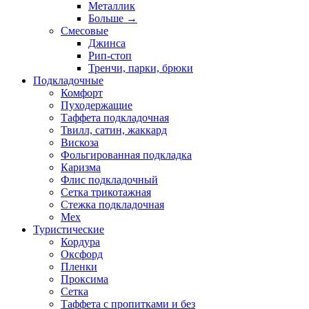
Металлик
Больше
→
Смесовые
Джинса
Рип-стоп
Тренчи, парки, брюки
Подкладочные
Комфорт
Пуходержащие
Таффета подкладочная
Твилл, сатин, жаккард
Вискоза
Фольгированная подкладка
Каризма
Флис подкладочный
Сетка трикотажная
Стежка подкладочная
Мех
Туристические
Кордура
Оксфорд
Пленки
Проксима
Сетка
Таффета с пропитками и без