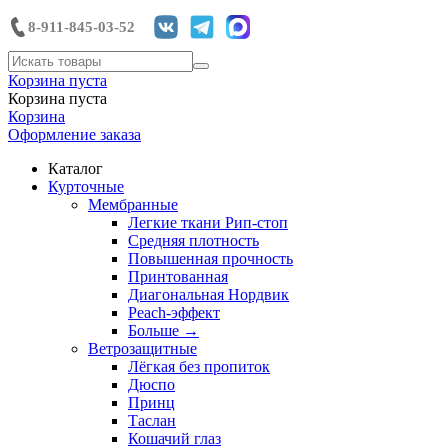
8-911-845-03-52
Корзина пуста
Корзина пуста
Корзина
Оформление заказа
Каталог
Курточные
Мембранные
Легкие ткани Рип-стоп
Средняя плотность
Повышенная прочность
Принтованная
Диагональная Нордвик
Peach-эффект
Больше
→
Ветрозащитные
Лёгкая без пропиток
Дюспо
Принц
Таслан
Кошачий глаз