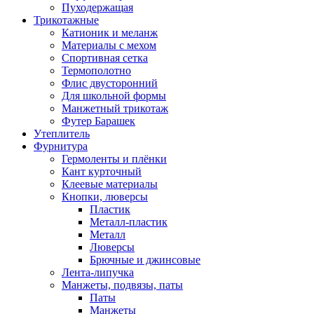
Пуходержащая
Трикотажные
Катионик и меланж
Материалы с мехом
Спортивная сетка
Термополотно
Флис двусторонний
Для школьной формы
Манжетный трикотаж
Футер Барашек
Утеплитель
Фурнитура
Гермоленты и плёнки
Кант курточный
Клеевые материалы
Кнопки, люверсы
Пластик
Металл-пластик
Металл
Люверсы
Брючные и джинсовые
Лента-липучка
Манжеты, подвязы, паты
Паты
Манжеты