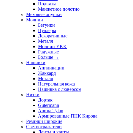
Подвязы
Манжетное полотно
Меховые опушки
Молнии
Бегунки
Пуллеры
Декоративные
Металл
Молнии YKK
Радужные
Больше
→
Нашивки
Аппликации
Жаккард
Металл
Натуральная кожа
Нашивка с люверсом
Нитки
Дортак
Gutermann
Aurora Tytan
Армированные ПНК Кирова
Резинки широкие
Светоотражатели
Ленты и канты