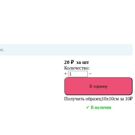
в.
20
₽
за шт
Количество:
+
−
В корзину
Получить образец
10х10см за 10₽
✓ В наличии