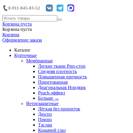
8-911-845-03-52
Корзина пуста
Корзина пуста
Корзина
Оформление заказа
Каталог
Курточные
Мембранные
Легкие ткани Рип-стоп
Средняя плотность
Повышенная прочность
Принтованная
Диагональная Нордвик
Peach-эффект
Больше
→
Ветрозащитные
Лёгкая без пропиток
Дюспо
Принц
Таслан
Кошачий глаз