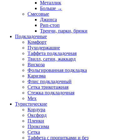
Металлик
Больше
→
Смесовые
Джинса
Рип-стоп
Тренчи, парки, брюки
Подкладочные
Комфорт
Пуходержащие
Таффета подкладочная
Твилл, сатин, жаккард
Вискоза
Фольгированная подкладка
Каризма
Флис подкладочный
Сетка трикотажная
Стежка подкладочная
Мех
Туристические
Кордура
Оксфорд
Пленки
Проксима
Сетка
Таффета с пропитками и без