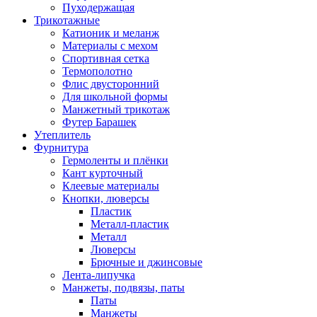
Пуходержащая
Трикотажные
Катионик и меланж
Материалы с мехом
Спортивная сетка
Термополотно
Флис двусторонний
Для школьной формы
Манжетный трикотаж
Футер Барашек
Утеплитель
Фурнитура
Гермоленты и плёнки
Кант курточный
Клеевые материалы
Кнопки, люверсы
Пластик
Металл-пластик
Металл
Люверсы
Брючные и джинсовые
Лента-липучка
Манжеты, подвязы, паты
Паты
Манжеты