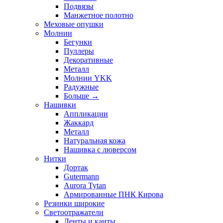
Подвязы
Манжетное полотно
Меховые опушки
Молнии
Бегунки
Пуллеры
Декоративные
Металл
Молнии YKK
Радужные
Больше
→
Нашивки
Аппликации
Жаккард
Металл
Натуральная кожа
Нашивка с люверсом
Нитки
Дортак
Gutermann
Aurora Tytan
Армированные ПНК Кирова
Резинки широкие
Светоотражатели
Ленты и канты