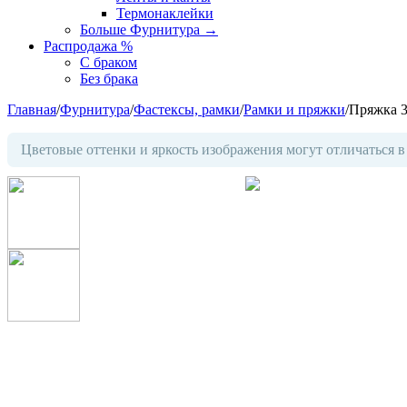
Термонаклейки
Больше Фурнитура
→
Распродажа %
С браком
Без брака
Главная
/
Фурнитура
/
Фастексы, рамки
/
Рамки и пряжки
/
Пряжка 3
Цветовые оттенки и яркость изображения могут отличаться в