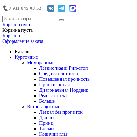
8-911-845-03-52
Корзина пуста
Корзина пуста
Корзина
Оформление заказа
Каталог
Курточные
Мембранные
Легкие ткани Рип-стоп
Средняя плотность
Повышенная прочность
Принтованная
Диагональная Нордвик
Peach-эффект
Больше
→
Ветрозащитные
Лёгкая без пропиток
Дюспо
Принц
Таслан
Кошачий глаз