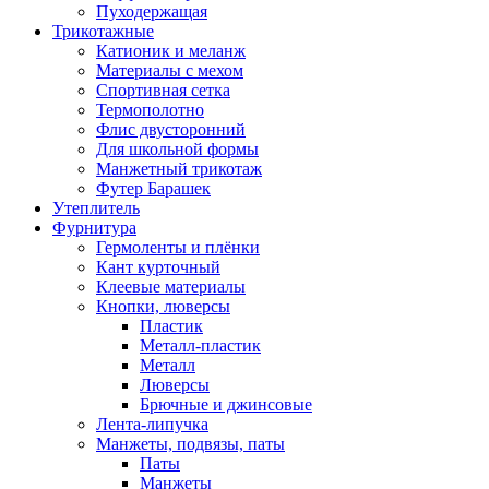
Пуходержащая
Трикотажные
Катионик и меланж
Материалы с мехом
Спортивная сетка
Термополотно
Флис двусторонний
Для школьной формы
Манжетный трикотаж
Футер Барашек
Утеплитель
Фурнитура
Гермоленты и плёнки
Кант курточный
Клеевые материалы
Кнопки, люверсы
Пластик
Металл-пластик
Металл
Люверсы
Брючные и джинсовые
Лента-липучка
Манжеты, подвязы, паты
Паты
Манжеты