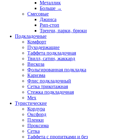
Металлик
Больше
→
Смесовые
Джинса
Рип-стоп
Тренчи, парки, брюки
Подкладочные
Комфорт
Пуходержащие
Таффета подкладочная
Твилл, сатин, жаккард
Вискоза
Фольгированная подкладка
Каризма
Флис подкладочный
Сетка трикотажная
Стежка подкладочная
Мех
Туристические
Кордура
Оксфорд
Пленки
Проксима
Сетка
Таффета с пропитками и без