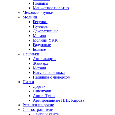
Подвязы
Манжетное полотно
Меховые опушки
Молнии
Бегунки
Пуллеры
Декоративные
Металл
Молнии YKK
Радужные
Больше
→
Нашивки
Аппликации
Жаккард
Металл
Натуральная кожа
Нашивка с люверсом
Нитки
Дортак
Gutermann
Aurora Tytan
Армированные ПНК Кирова
Резинки широкие
Светоотражатели
Ленты и канты