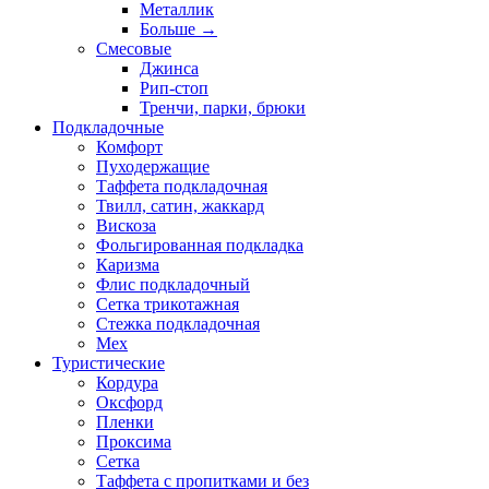
Металлик
Больше
→
Смесовые
Джинса
Рип-стоп
Тренчи, парки, брюки
Подкладочные
Комфорт
Пуходержащие
Таффета подкладочная
Твилл, сатин, жаккард
Вискоза
Фольгированная подкладка
Каризма
Флис подкладочный
Сетка трикотажная
Стежка подкладочная
Мех
Туристические
Кордура
Оксфорд
Пленки
Проксима
Сетка
Таффета с пропитками и без