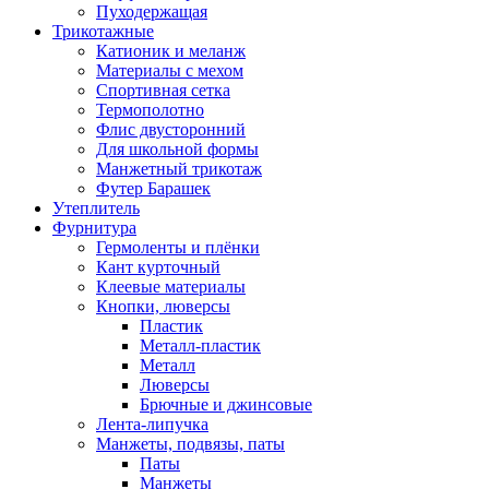
Пуходержащая
Трикотажные
Катионик и меланж
Материалы с мехом
Спортивная сетка
Термополотно
Флис двусторонний
Для школьной формы
Манжетный трикотаж
Футер Барашек
Утеплитель
Фурнитура
Гермоленты и плёнки
Кант курточный
Клеевые материалы
Кнопки, люверсы
Пластик
Металл-пластик
Металл
Люверсы
Брючные и джинсовые
Лента-липучка
Манжеты, подвязы, паты
Паты
Манжеты