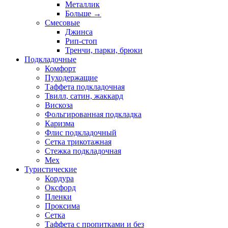
Металлик
Больше
→
Смесовые
Джинса
Рип-стоп
Тренчи, парки, брюки
Подкладочные
Комфорт
Пуходержащие
Таффета подкладочная
Твилл, сатин, жаккард
Вискоза
Фольгированная подкладка
Каризма
Флис подкладочный
Сетка трикотажная
Стежка подкладочная
Мех
Туристические
Кордура
Оксфорд
Пленки
Проксима
Сетка
Таффета с пропитками и без