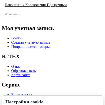
Наконечник Колокольчик Прозрачный
В наличии
Моя учетная запись
Войти
Создать учетную запись
Понравившиеся товары
K-TEX
О нас
Обратная связь
Карта сайта
Сервис
Ваши заказы
Отложенные
Настройки cookie
Список сравнения