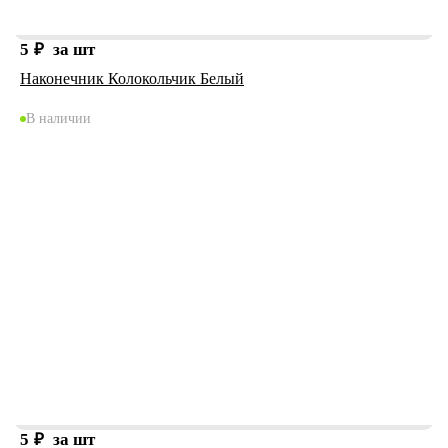
5
₽
за шт
Наконечник Колокольчик Белый
В наличии
5
₽
за шт