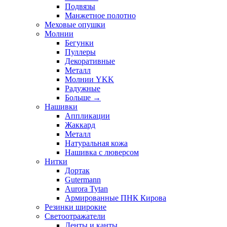
Подвязы
Манжетное полотно
Меховые опушки
Молнии
Бегунки
Пуллеры
Декоративные
Металл
Молнии YKK
Радужные
Больше
→
Нашивки
Аппликации
Жаккард
Металл
Натуральная кожа
Нашивка с люверсом
Нитки
Дортак
Gutermann
Aurora Tytan
Армированные ПНК Кирова
Резинки широкие
Светоотражатели
Ленты и канты