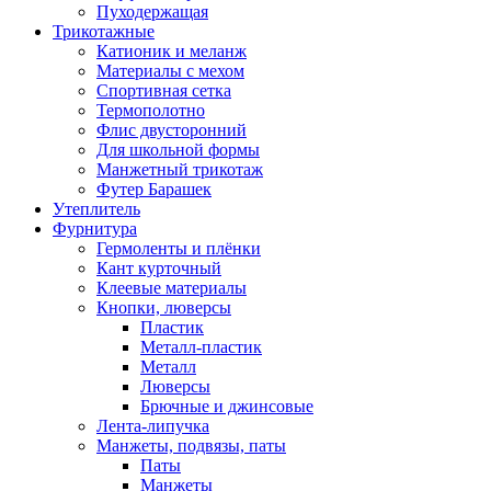
Пуходержащая
Трикотажные
Катионик и меланж
Материалы с мехом
Спортивная сетка
Термополотно
Флис двусторонний
Для школьной формы
Манжетный трикотаж
Футер Барашек
Утеплитель
Фурнитура
Гермоленты и плёнки
Кант курточный
Клеевые материалы
Кнопки, люверсы
Пластик
Металл-пластик
Металл
Люверсы
Брючные и джинсовые
Лента-липучка
Манжеты, подвязы, паты
Паты
Манжеты