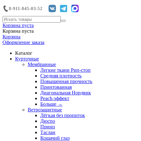
8-911-845-03-52
Корзина пуста
Корзина пуста
Корзина
Оформление заказа
Каталог
Курточные
Мембранные
Легкие ткани Рип-стоп
Средняя плотность
Повышенная прочность
Принтованная
Диагональная Нордвик
Peach-эффект
Больше
→
Ветрозащитные
Лёгкая без пропиток
Дюспо
Принц
Таслан
Кошачий глаз