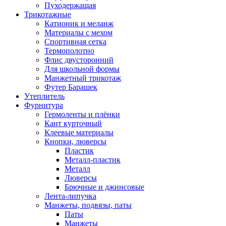
Пуходержащая
Трикотажные
Катионик и меланж
Материалы с мехом
Спортивная сетка
Термополотно
Флис двусторонний
Для школьной формы
Манжетный трикотаж
Футер Барашек
Утеплитель
Фурнитура
Гермоленты и плёнки
Кант курточный
Клеевые материалы
Кнопки, люверсы
Пластик
Металл-пластик
Металл
Люверсы
Брючные и джинсовые
Лента-липучка
Манжеты, подвязы, паты
Паты
Манжеты