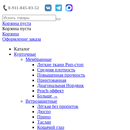
8-911-845-03-52
Корзина пуста
Корзина пуста
Корзина
Оформление заказа
Каталог
Курточные
Мембранные
Легкие ткани Рип-стоп
Средняя плотность
Повышенная прочность
Принтованная
Диагональная Нордвик
Peach-эффект
Больше
→
Ветрозащитные
Лёгкая без пропиток
Дюспо
Принц
Таслан
Кошачий глаз