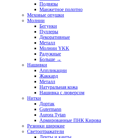
Подвязы
Манжетное полотно
Меховые опушки
Молнии
Бегунки
Пуллеры
Декоративные
Металл
Молнии YKK
Радужные
Больше
→
Нашивки
Аппликации
Жаккард
Металл
Натуральная кожа
Нашивка с люверсом
Нитки
Дортак
Gutermann
Aurora Tytan
Армированные ПНК Кирова
Резинки широкие
Светоотражатели
Ленты и канты