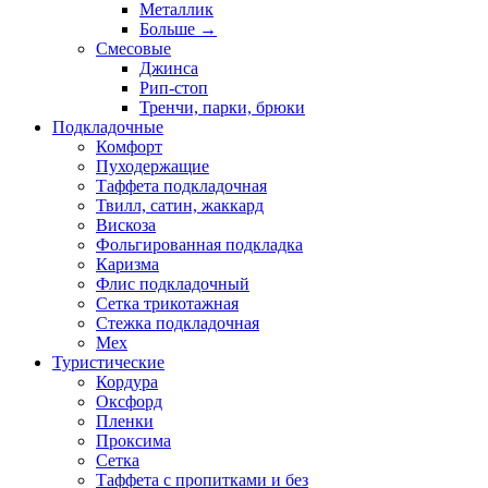
Металлик
Больше
→
Смесовые
Джинса
Рип-стоп
Тренчи, парки, брюки
Подкладочные
Комфорт
Пуходержащие
Таффета подкладочная
Твилл, сатин, жаккард
Вискоза
Фольгированная подкладка
Каризма
Флис подкладочный
Сетка трикотажная
Стежка подкладочная
Мех
Туристические
Кордура
Оксфорд
Пленки
Проксима
Сетка
Таффета с пропитками и без