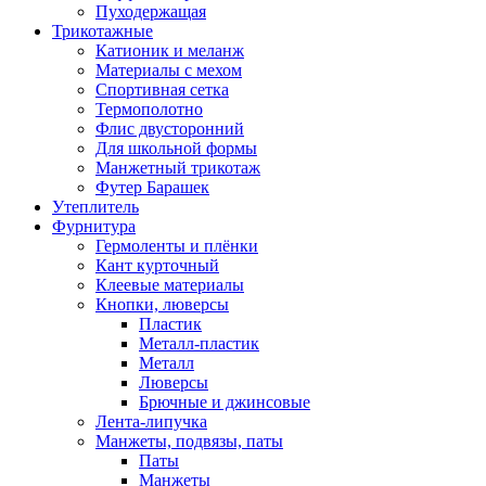
Пуходержащая
Трикотажные
Катионик и меланж
Материалы с мехом
Спортивная сетка
Термополотно
Флис двусторонний
Для школьной формы
Манжетный трикотаж
Футер Барашек
Утеплитель
Фурнитура
Гермоленты и плёнки
Кант курточный
Клеевые материалы
Кнопки, люверсы
Пластик
Металл-пластик
Металл
Люверсы
Брючные и джинсовые
Лента-липучка
Манжеты, подвязы, паты
Паты
Манжеты