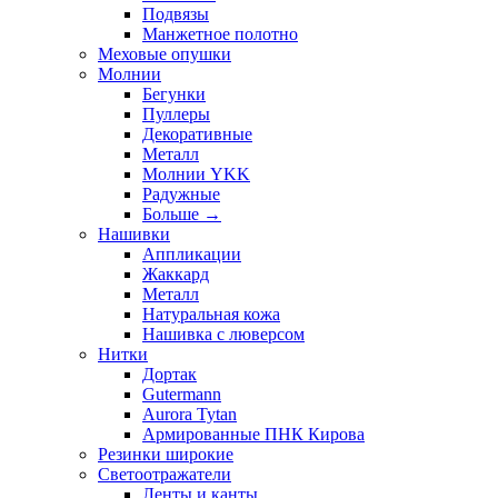
Подвязы
Манжетное полотно
Меховые опушки
Молнии
Бегунки
Пуллеры
Декоративные
Металл
Молнии YKK
Радужные
Больше
→
Нашивки
Аппликации
Жаккард
Металл
Натуральная кожа
Нашивка с люверсом
Нитки
Дортак
Gutermann
Aurora Tytan
Армированные ПНК Кирова
Резинки широкие
Светоотражатели
Ленты и канты