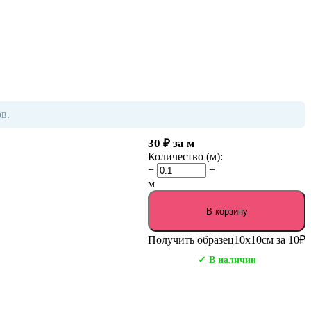
в.
30
₽
за м
Количество (м):
−
+
м
В корзину
Получить образец
10х10см за 10₽
✓ В наличии