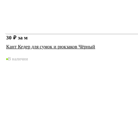
30
₽
за м
Кант Кедер для сумок и рюкзаков Чёрный
В наличии