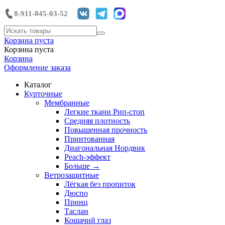
8-911-845-03-52
Корзина пуста
Корзина пуста
Корзина
Оформление заказа
Каталог
Курточные
Мембранные
Легкие ткани Рип-стоп
Средняя плотность
Повышенная прочность
Принтованная
Диагональная Нордвик
Peach-эффект
Больше
→
Ветрозащитные
Лёгкая без пропиток
Дюспо
Принц
Таслан
Кошачий глаз