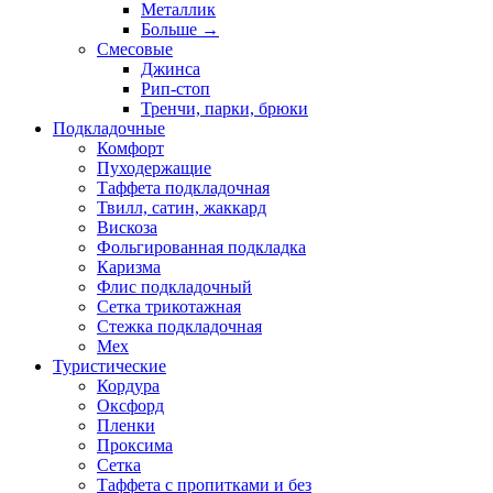
Металлик
Больше
→
Смесовые
Джинса
Рип-стоп
Тренчи, парки, брюки
Подкладочные
Комфорт
Пуходержащие
Таффета подкладочная
Твилл, сатин, жаккард
Вискоза
Фольгированная подкладка
Каризма
Флис подкладочный
Сетка трикотажная
Стежка подкладочная
Мех
Туристические
Кордура
Оксфорд
Пленки
Проксима
Сетка
Таффета с пропитками и без