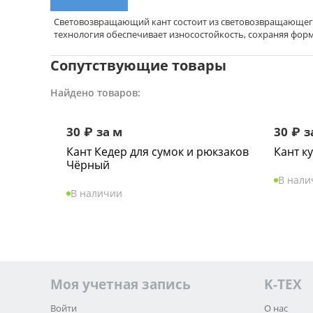
Световозвращающий кант состоит из световозвращающего 
технология обеспечивает износостойкость, сохраняя форм
Сопутствующие товары
Найдено товаров:
30
₽
за м
30
₽
з
Кант Кедер для сумок и рюкзаков
Кант к
Чёрный
В нали
В наличии
Моя учетная запись
K-TEX
Войти
О нас