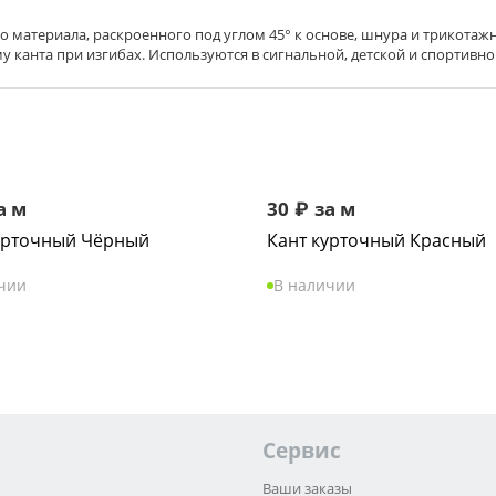
материала, раскроенного под углом 45° к основе, шнура и трикотаж
у канта при изгибах. Используются в сигнальной, детской и спортивн
а м
30
₽
за м
урточный Чёрный
Кант курточный Красный
чии
В наличии
Сервис
Ваши заказы