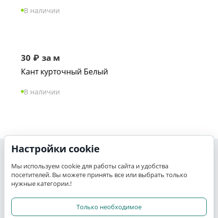
В наличии
30
₽
за м
Кант курточный Белый
В наличии
Настройки cookie
Моя учетная запись
Мы используем cookie для работы сайта и удобства
посетителей. Вы можете принять все или выбрать только
K-TEX
нужные категории.!
Сервис
Только необходимое