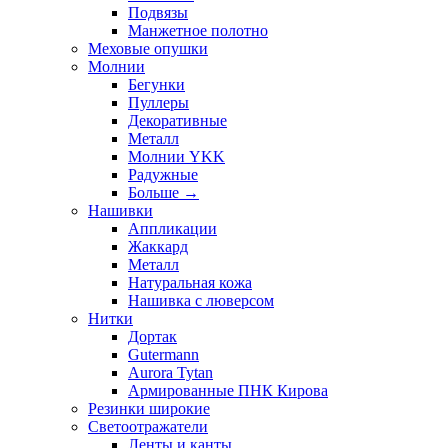
Подвязы
Манжетное полотно
Меховые опушки
Молнии
Бегунки
Пуллеры
Декоративные
Металл
Молнии YKK
Радужные
Больше
→
Нашивки
Аппликации
Жаккард
Металл
Натуральная кожа
Нашивка с люверсом
Нитки
Дортак
Gutermann
Aurora Tytan
Армированные ПНК Кирова
Резинки широкие
Светоотражатели
Ленты и канты