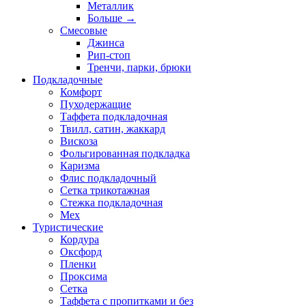
Металлик
Больше
→
Смесовые
Джинса
Рип-стоп
Тренчи, парки, брюки
Подкладочные
Комфорт
Пуходержащие
Таффета подкладочная
Твилл, сатин, жаккард
Вискоза
Фольгированная подкладка
Каризма
Флис подкладочный
Сетка трикотажная
Стежка подкладочная
Мех
Туристические
Кордура
Оксфорд
Пленки
Проксима
Сетка
Таффета с пропитками и без