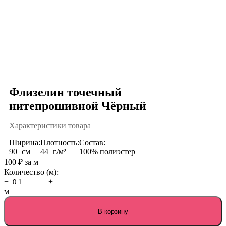
Флизелин точечный
нитепрошивной Чёрный
Характеристики товара
Ширина:
Плотность:
Состав:
90
см
44
г/м²
100% полиэстер
100
₽
за м
Количество (м):
−
+
м
В корзину