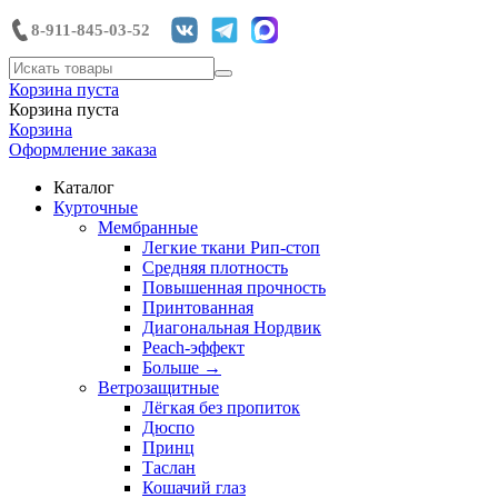
8-911-845-03-52
Корзина пуста
Корзина пуста
Корзина
Оформление заказа
Каталог
Курточные
Мембранные
Легкие ткани Рип-стоп
Средняя плотность
Повышенная прочность
Принтованная
Диагональная Нордвик
Peach-эффект
Больше
→
Ветрозащитные
Лёгкая без пропиток
Дюспо
Принц
Таслан
Кошачий глаз