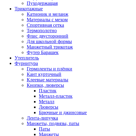
Пуходержащая
Трикотажные
Катионик и меланж
Материалы с мехом
Спортивная сетка
Термополотно
Флис двусторонний
Для школьной формы
Манжетный трикотаж
Футер Барашек
Утеплитель
Фурнитура
Гермоленты и плёнки
Кант курточный
Клеевые материалы
Кнопки, люверсы
Пластик
Металл-пластик
Металл
Люверсы
Брючные и джинсовые
Лента-липучка
Манжеты, подвязы, паты
Паты
Манжеты