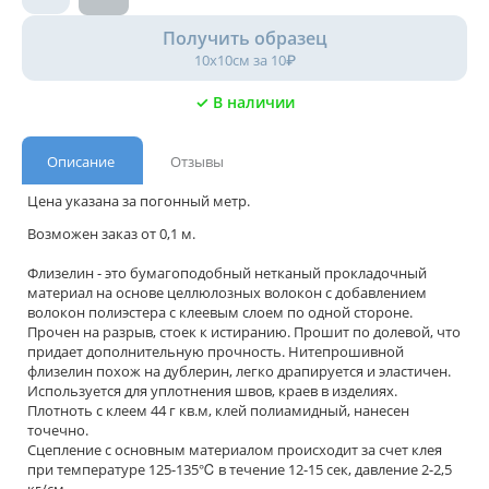
Получить образец
10х10см за 10₽
✓ В наличии
Описание
Отзывы
Цена указана за погонный метр.
Возможен заказ от 0,1 м.
Флизелин - это бумагоподобный нетканый прокладочный
материал на основе целлюлозных волокон с добавлением
волокон полиэстера с клеевым слоем по одной стороне.
Прочен на разрыв, стоек к истиранию. Прошит по долевой, что
придает дополнительную прочность. Нитепрошивной
флизелин похож на дублерин, легко драпируется и эластичен.
Используется для уплотнения швов, краев в изделиях.
Плотноть с клеем 44 г кв.м, клей полиамидный, нанесен
точечно.
Сцепление с основным материалом происходит за счет клея
при температуре 125-135℃ в течение 12-15 сек, давление 2-2,5