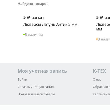
Найдено товаров:
5
₽
за шт
5
₽
за
Люверсы Латунь Антик 5 мм
Люверс
мм
В наличии
В нали
Моя учетная запись
K-TEX
Войти
О нас
Создать учетную запись
Обратная 
Понравившиеся товары
Карта сайт