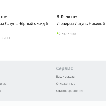
 шт
5
₽
за шт
ы Латунь Чёрный оксид 6
Люверсы Латунь Никель 5
В наличии
чии 11
Сервис
Ваши заказы
связь
Отложенные
а
Список сравнения