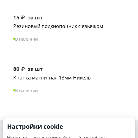
15
₽
за шт
Резиновый подкнопочник с язычком
В наличии
80
₽
за шт
Кнопка магнитная 13мм Никель
В наличии
Настройки cookie
Моя учетная запись
Мы используем cookie для работы сайта и удобства