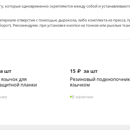
другу, которые одновременно скрепляются между собой и устанавливаю
атериале отверстие с помощью дырокола, либо комплекта из пресса, п
орот). Рекомендуем: при установке кнопки на тонкие или рыхлые тка
а шт
15
₽
за шт
 язычок для
Резиновый подкнопочник
ащитной планки
язычком
чии
В наличии