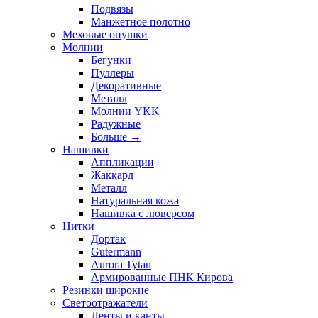
Подвязы
Манжетное полотно
Меховые опушки
Молнии
Бегунки
Пуллеры
Декоративные
Металл
Молнии YKK
Радужные
Больше
→
Нашивки
Аппликации
Жаккард
Металл
Натуральная кожа
Нашивка с люверсом
Нитки
Дортак
Gutermann
Aurora Tytan
Армированные ПНК Кирова
Резинки широкие
Светоотражатели
Ленты и канты