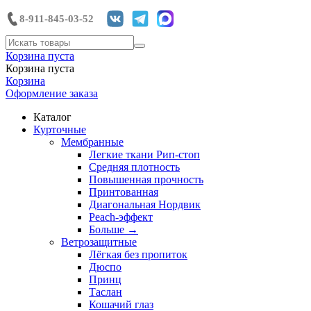
8-911-845-03-52
Корзина пуста
Корзина пуста
Корзина
Оформление заказа
Каталог
Курточные
Мембранные
Легкие ткани Рип-стоп
Средняя плотность
Повышенная прочность
Принтованная
Диагональная Нордвик
Peach-эффект
Больше
→
Ветрозащитные
Лёгкая без пропиток
Дюспо
Принц
Таслан
Кошачий глаз