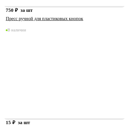
750
₽
за шт
Пресс ручной для пластиковых кнопок
В наличии
15
₽
за шт