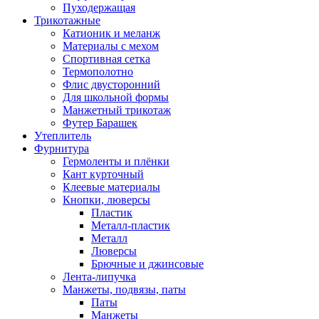
Пуходержащая
Трикотажные
Катионик и меланж
Материалы с мехом
Спортивная сетка
Термополотно
Флис двусторонний
Для школьной формы
Манжетный трикотаж
Футер Барашек
Утеплитель
Фурнитура
Гермоленты и плёнки
Кант курточный
Клеевые материалы
Кнопки, люверсы
Пластик
Металл-пластик
Металл
Люверсы
Брючные и джинсовые
Лента-липучка
Манжеты, подвязы, паты
Паты
Манжеты