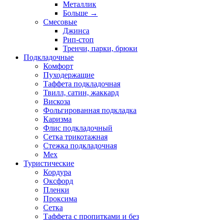
Металлик
Больше
→
Смесовые
Джинса
Рип-стоп
Тренчи, парки, брюки
Подкладочные
Комфорт
Пуходержащие
Таффета подкладочная
Твилл, сатин, жаккард
Вискоза
Фольгированная подкладка
Каризма
Флис подкладочный
Сетка трикотажная
Стежка подкладочная
Мех
Туристические
Кордура
Оксфорд
Пленки
Проксима
Сетка
Таффета с пропитками и без