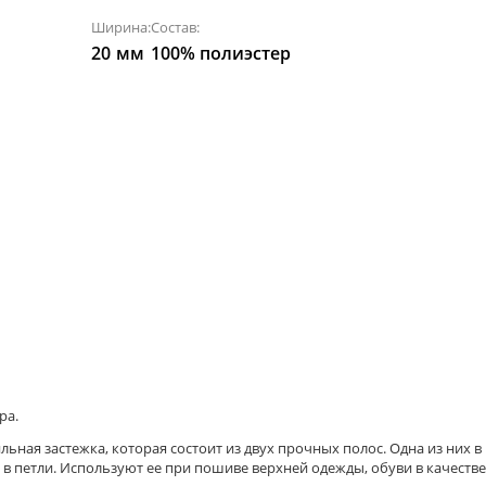
Ширина:
Состав:
20
мм
100% полиэстер
ра.
ильная застежка, которая состоит из двух прочных полос. Одна из них в
 в петли. Используют ее при пошиве верхней одежды, обуви в качеств