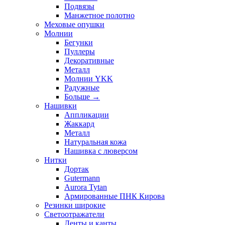
Подвязы
Манжетное полотно
Меховые опушки
Молнии
Бегунки
Пуллеры
Декоративные
Металл
Молнии YKK
Радужные
Больше
→
Нашивки
Аппликации
Жаккард
Металл
Натуральная кожа
Нашивка с люверсом
Нитки
Дортак
Gutermann
Aurora Tytan
Армированные ПНК Кирова
Резинки широкие
Светоотражатели
Ленты и канты