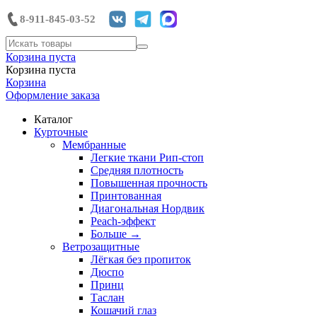
8-911-845-03-52
Корзина пуста
Корзина пуста
Корзина
Оформление заказа
Каталог
Курточные
Мембранные
Легкие ткани Рип-стоп
Средняя плотность
Повышенная прочность
Принтованная
Диагональная Нордвик
Peach-эффект
Больше
→
Ветрозащитные
Лёгкая без пропиток
Дюспо
Принц
Таслан
Кошачий глаз