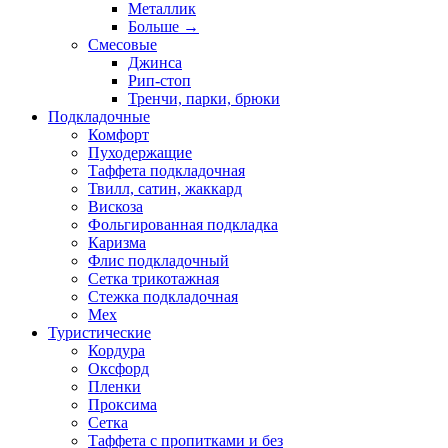
Металлик
Больше
→
Смесовые
Джинса
Рип-стоп
Тренчи, парки, брюки
Подкладочные
Комфорт
Пуходержащие
Таффета подкладочная
Твилл, сатин, жаккард
Вискоза
Фольгированная подкладка
Каризма
Флис подкладочный
Сетка трикотажная
Стежка подкладочная
Мех
Туристические
Кордура
Оксфорд
Пленки
Проксима
Сетка
Таффета с пропитками и без