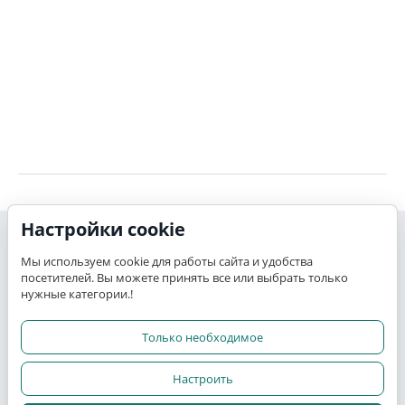
Настройки cookie
Моя учетная запись
Мы используем cookie для работы сайта и удобства
посетителей. Вы можете принять все или выбрать только
K-TEX
нужные категории.!
Сервис
Только необходимое
Настроить
Прочее