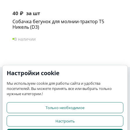
40
₽
за шт
Собачка бегунок для молнии-трактор Т5
Никель (D3)
В наличии
Настройки cookie
Моя учетная запись
Мы используем cookie для работы сайта и удобства
посетителей. Вы можете принять все или выбрать только
K-TEX
нужные категории.!
Сервис
Только необходимое
Настроить
Прочее