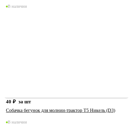
В наличии
40
₽
за шт
Собачка бегунок для молнии-трактор Т5 Никель (D3)
В наличии