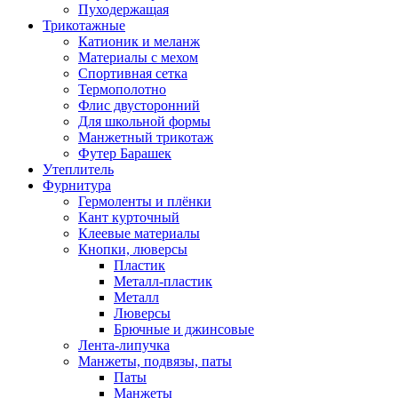
Пуходержащая
Трикотажные
Катионик и меланж
Материалы с мехом
Спортивная сетка
Термополотно
Флис двусторонний
Для школьной формы
Манжетный трикотаж
Футер Барашек
Утеплитель
Фурнитура
Гермоленты и плёнки
Кант курточный
Клеевые материалы
Кнопки, люверсы
Пластик
Металл-пластик
Металл
Люверсы
Брючные и джинсовые
Лента-липучка
Манжеты, подвязы, паты
Паты
Манжеты