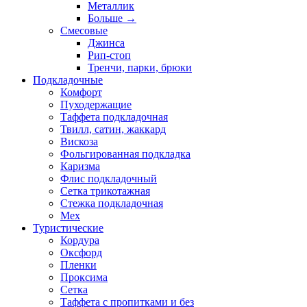
Металлик
Больше
→
Смесовые
Джинса
Рип-стоп
Тренчи, парки, брюки
Подкладочные
Комфорт
Пуходержащие
Таффета подкладочная
Твилл, сатин, жаккард
Вискоза
Фольгированная подкладка
Каризма
Флис подкладочный
Сетка трикотажная
Стежка подкладочная
Мех
Туристические
Кордура
Оксфорд
Пленки
Проксима
Сетка
Таффета с пропитками и без