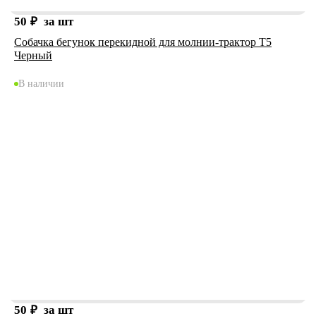
50
₽
за шт
Собачка бегунок перекидной для молнии-трактор Т5
Черный
В наличии
50
₽
за шт