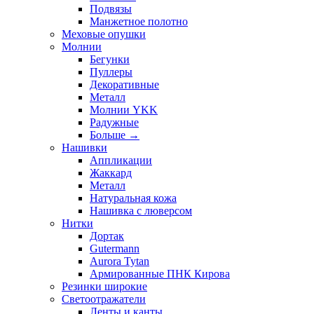
Подвязы
Манжетное полотно
Меховые опушки
Молнии
Бегунки
Пуллеры
Декоративные
Металл
Молнии YKK
Радужные
Больше
→
Нашивки
Аппликации
Жаккард
Металл
Натуральная кожа
Нашивка с люверсом
Нитки
Дортак
Gutermann
Aurora Tytan
Армированные ПНК Кирова
Резинки широкие
Светоотражатели
Ленты и канты