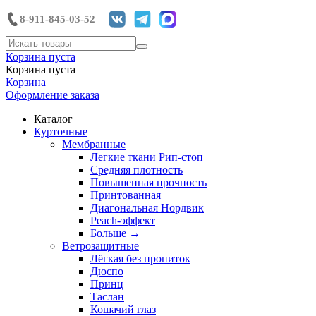
8-911-845-03-52
Корзина пуста
Корзина пуста
Корзина
Оформление заказа
Каталог
Курточные
Мембранные
Легкие ткани Рип-стоп
Средняя плотность
Повышенная прочность
Принтованная
Диагональная Нордвик
Peach-эффект
Больше
→
Ветрозащитные
Лёгкая без пропиток
Дюспо
Принц
Таслан
Кошачий глаз