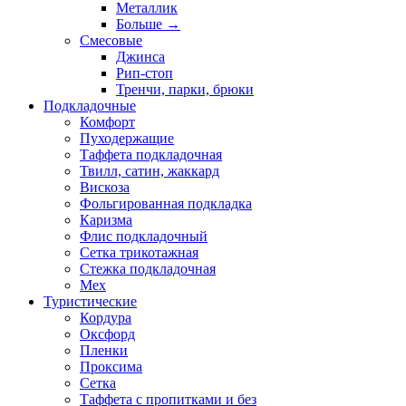
Металлик
Больше
→
Смесовые
Джинса
Рип-стоп
Тренчи, парки, брюки
Подкладочные
Комфорт
Пуходержащие
Таффета подкладочная
Твилл, сатин, жаккард
Вискоза
Фольгированная подкладка
Каризма
Флис подкладочный
Сетка трикотажная
Стежка подкладочная
Мех
Туристические
Кордура
Оксфорд
Пленки
Проксима
Сетка
Таффета с пропитками и без