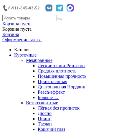
8-911-845-03-52
Корзина пуста
Корзина пуста
Корзина
Оформление заказа
Каталог
Курточные
Мембранные
Легкие ткани Рип-стоп
Средняя плотность
Повышенная прочность
Принтованная
Диагональная Нордвик
Peach-эффект
Больше
→
Ветрозащитные
Лёгкая без пропиток
Дюспо
Принц
Таслан
Кошачий глаз