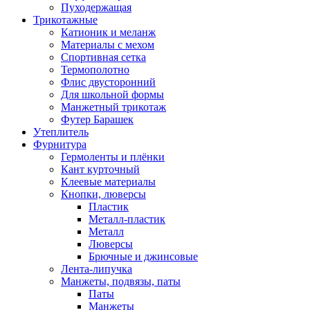
Пуходержащая
Трикотажные
Катионик и меланж
Материалы с мехом
Спортивная сетка
Термополотно
Флис двусторонний
Для школьной формы
Манжетный трикотаж
Футер Барашек
Утеплитель
Фурнитура
Гермоленты и плёнки
Кант курточный
Клеевые материалы
Кнопки, люверсы
Пластик
Металл-пластик
Металл
Люверсы
Брючные и джинсовые
Лента-липучка
Манжеты, подвязы, паты
Паты
Манжеты