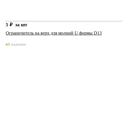
5
₽
за шт
Ограничитель на верх для молний U формы D13
В наличии