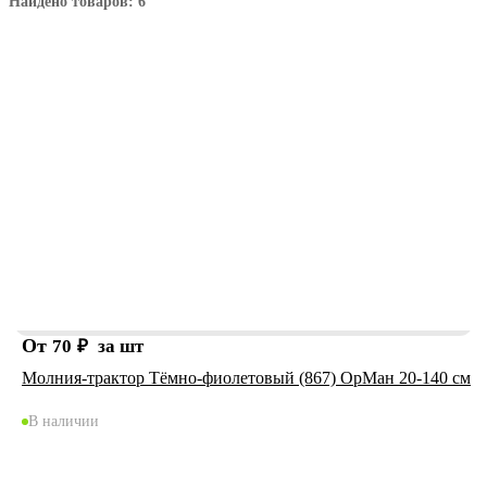
Найдено товаров: 6
От
70
₽
за шт
Молния-трактор Тёмно-фиолетовый (867) ОрМан 20-140 см
В наличии