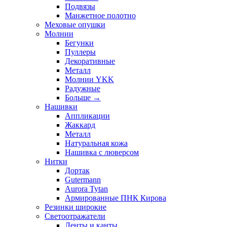
Подвязы
Манжетное полотно
Меховые опушки
Молнии
Бегунки
Пуллеры
Декоративные
Металл
Молнии YKK
Радужные
Больше
→
Нашивки
Аппликации
Жаккард
Металл
Натуральная кожа
Нашивка с люверсом
Нитки
Дортак
Gutermann
Aurora Tytan
Армированные ПНК Кирова
Резинки широкие
Светоотражатели
Ленты и канты