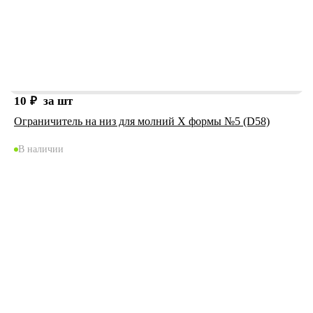
10
₽
за шт
Ограничитель на низ для молний X формы №5 (D58)
В наличии