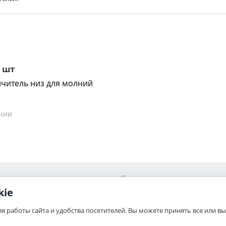
 шт
читель низ для молний
чии
Сервис
kie
Ваши заказы
ля работы сайта и удобства посетителей. Вы можете принять все или 
связь
Отложенные