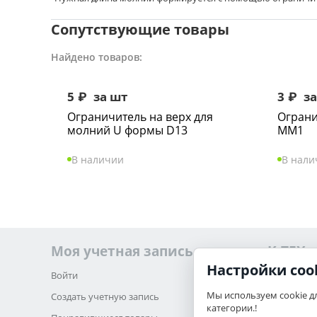
Сопутствующие товары
Найдено товаров:
5
₽
за шт
3
₽
за
Ограничитель на верх для
Ограни
молний U формы D13
ММ1
В наличии
В нали
Моя учетная запись
K-TEX
Настройки coo
Войти
О нас
Мы используем cookie д
Создать учетную запись
Обратная 
категории.!