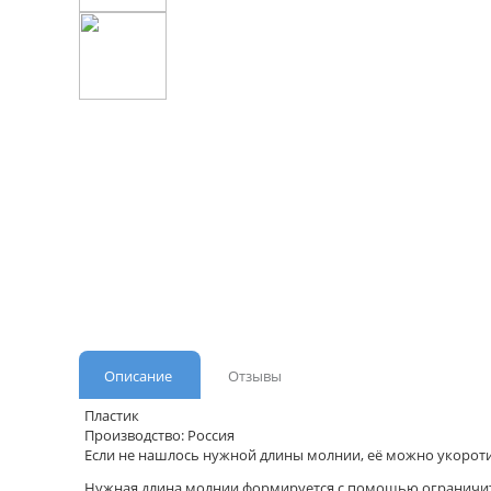
Описание
Отзывы
Пластик
Производство: Россия
Если не нашлось нужной длины молнии, её можно укоротит
Нужная длина молнии формируется с помощью ограничит