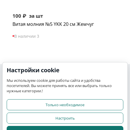
100
₽
за шт
Витая молния №5 YKK 20 см Жемчуг
В наличии 3
Настройки cookie
Моя учетная запись
Мы используем cookie для работы сайта и удобства
посетителей. Вы можете принять все или выбрать только
K-TEX
нужные категории.!
Сервис
Только необходимое
Настроить
Прочее