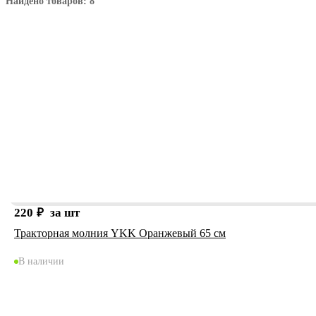
Найдено товаров: 8
220
₽
за шт
Тракторная молния YKK Оранжевый 65 см
В наличии