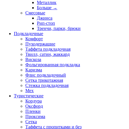
Металлик
Больше
→
Смесовые
Джинса
Рип-стоп
Тренчи, парки, брюки
Подкладочные
Комфорт
Пуходержащие
Таффета подкладочная
Твилл, сатин, жаккард
Вискоза
Фольгированная подкладка
Каризма
Флис подкладочный
Сетка трикотажная
Стежка подкладочная
Мех
Туристические
Кордура
Оксфорд
Пленки
Проксима
Сетка
Таффета с пропитками и без