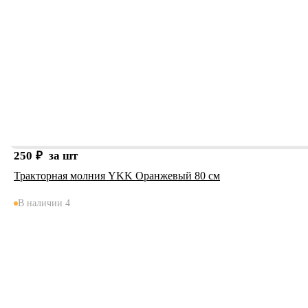
250
₽
за шт
Тракторная молния YKK Оранжевый 80 см
В наличии 4