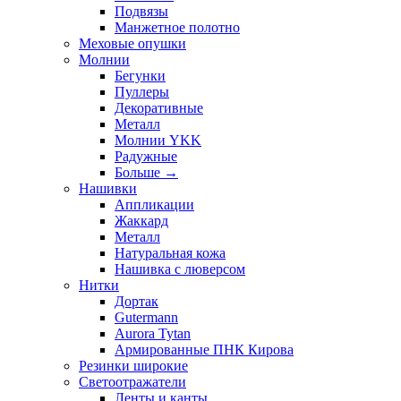
Подвязы
Манжетное полотно
Меховые опушки
Молнии
Бегунки
Пуллеры
Декоративные
Металл
Молнии YKK
Радужные
Больше
→
Нашивки
Аппликации
Жаккард
Металл
Натуральная кожа
Нашивка с люверсом
Нитки
Дортак
Gutermann
Aurora Tytan
Армированные ПНК Кирова
Резинки широкие
Светоотражатели
Ленты и канты