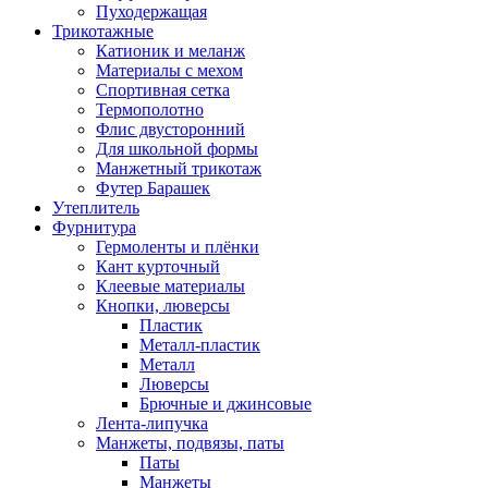
Пуходержащая
Трикотажные
Катионик и меланж
Материалы с мехом
Спортивная сетка
Термополотно
Флис двусторонний
Для школьной формы
Манжетный трикотаж
Футер Барашек
Утеплитель
Фурнитура
Гермоленты и плёнки
Кант курточный
Клеевые материалы
Кнопки, люверсы
Пластик
Металл-пластик
Металл
Люверсы
Брючные и джинсовые
Лента-липучка
Манжеты, подвязы, паты
Паты
Манжеты