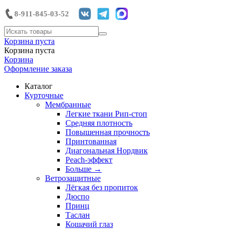
8-911-845-03-52
Корзина пуста
Корзина пуста
Корзина
Оформление заказа
Каталог
Курточные
Мембранные
Легкие ткани Рип-стоп
Средняя плотность
Повышенная прочность
Принтованная
Диагональная Нордвик
Peach-эффект
Больше
→
Ветрозащитные
Лёгкая без пропиток
Дюспо
Принц
Таслан
Кошачий глаз