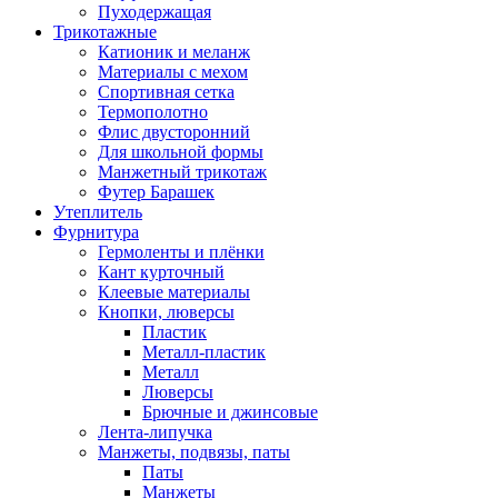
Пуходержащая
Трикотажные
Катионик и меланж
Материалы с мехом
Спортивная сетка
Термополотно
Флис двусторонний
Для школьной формы
Манжетный трикотаж
Футер Барашек
Утеплитель
Фурнитура
Гермоленты и плёнки
Кант курточный
Клеевые материалы
Кнопки, люверсы
Пластик
Металл-пластик
Металл
Люверсы
Брючные и джинсовые
Лента-липучка
Манжеты, подвязы, паты
Паты
Манжеты