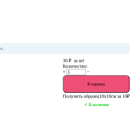
в.
30
₽
за шт
Количество:
+
−
В корзину
Получить образец
10х10см за 10₽
✓ В наличии