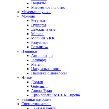
Подвязы
Манжетное полотно
Меховые опушки
Молнии
Бегунки
Пуллеры
Декоративные
Металл
Молнии YKK
Радужные
Больше
→
Нашивки
Аппликации
Жаккард
Металл
Натуральная кожа
Нашивка с люверсом
Нитки
Дортак
Gutermann
Aurora Tytan
Армированные ПНК Кирова
Резинки широкие
Светоотражатели
Ленты и канты