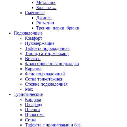
Металлик
Больше
→
Смесовые
Джинса
Рип-стоп
Тренчи, парки, брюки
Подкладочные
Комфорт
Пуходержащие
Таффета подкладочная
Твилл, сатин, жаккард
Вискоза
Фольгированная подкладка
Каризма
Флис подкладочный
Сетка трикотажная
Стежка подкладочная
Мех
Туристические
Кордура
Оксфорд
Пленки
Проксима
Сетка
Таффета с пропитками и без