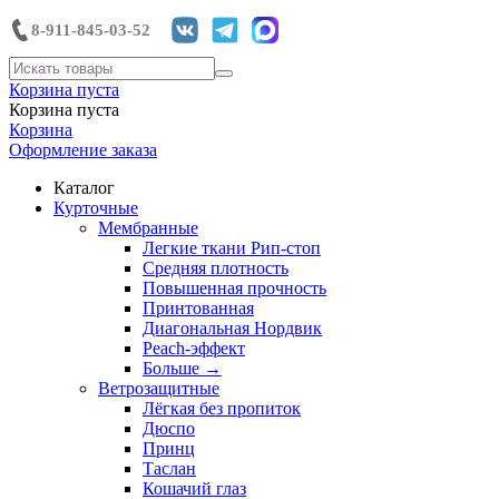
8-911-845-03-52
Корзина пуста
Корзина пуста
Корзина
Оформление заказа
Каталог
Курточные
Мембранные
Легкие ткани Рип-стоп
Средняя плотность
Повышенная прочность
Принтованная
Диагональная Нордвик
Peach-эффект
Больше
→
Ветрозащитные
Лёгкая без пропиток
Дюспо
Принц
Таслан
Кошачий глаз