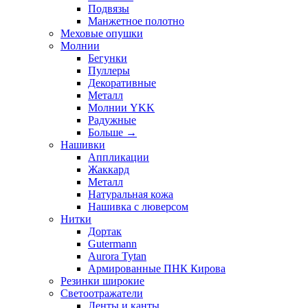
Подвязы
Манжетное полотно
Меховые опушки
Молнии
Бегунки
Пуллеры
Декоративные
Металл
Молнии YKK
Радужные
Больше
→
Нашивки
Аппликации
Жаккард
Металл
Натуральная кожа
Нашивка с люверсом
Нитки
Дортак
Gutermann
Aurora Tytan
Армированные ПНК Кирова
Резинки широкие
Светоотражатели
Ленты и канты