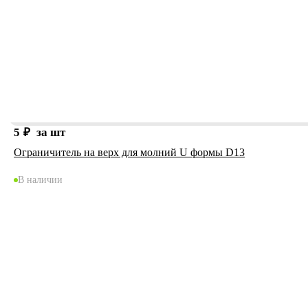
5
₽
за шт
Ограничитель на верх для молний U формы D13
В наличии