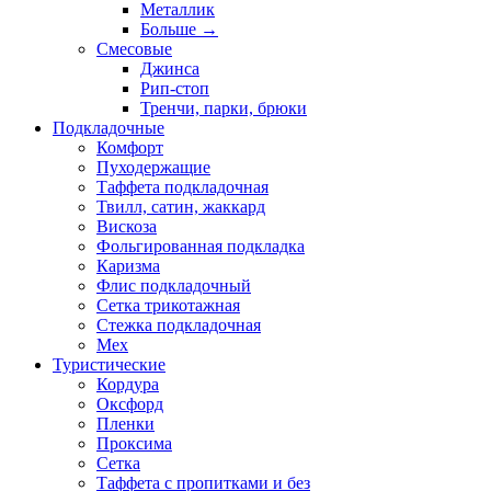
Металлик
Больше
→
Смесовые
Джинса
Рип-стоп
Тренчи, парки, брюки
Подкладочные
Комфорт
Пуходержащие
Таффета подкладочная
Твилл, сатин, жаккард
Вискоза
Фольгированная подкладка
Каризма
Флис подкладочный
Сетка трикотажная
Стежка подкладочная
Мех
Туристические
Кордура
Оксфорд
Пленки
Проксима
Сетка
Таффета с пропитками и без