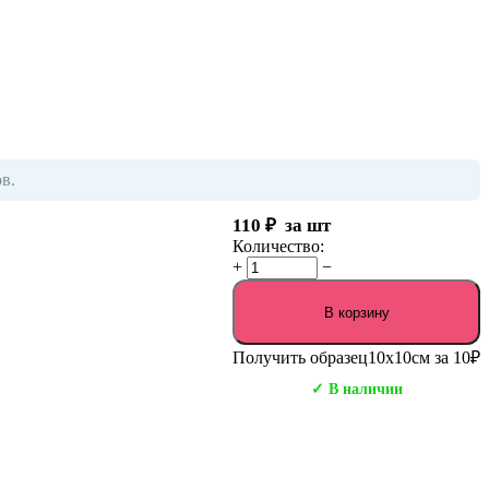
в.
110
₽
за шт
Количество:
+
−
В корзину
Получить образец
10х10см за 10₽
✓ В наличии