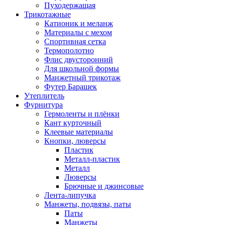
Пуходержащая
Трикотажные
Катионик и меланж
Материалы с мехом
Спортивная сетка
Термополотно
Флис двусторонний
Для школьной формы
Манжетный трикотаж
Футер Барашек
Утеплитель
Фурнитура
Гермоленты и плёнки
Кант курточный
Клеевые материалы
Кнопки, люверсы
Пластик
Металл-пластик
Металл
Люверсы
Брючные и джинсовые
Лента-липучка
Манжеты, подвязы, паты
Паты
Манжеты