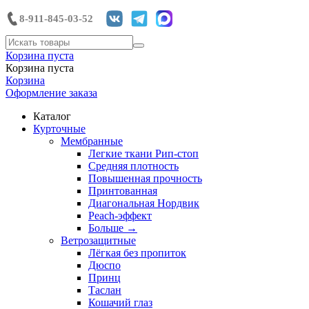
8-911-845-03-52
Корзина пуста
Корзина пуста
Корзина
Оформление заказа
Каталог
Курточные
Мембранные
Легкие ткани Рип-стоп
Средняя плотность
Повышенная прочность
Принтованная
Диагональная Нордвик
Peach-эффект
Больше
→
Ветрозащитные
Лёгкая без пропиток
Дюспо
Принц
Таслан
Кошачий глаз