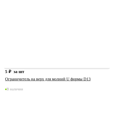
5
₽
за шт
Ограничитель на верх для молний U формы D13
В наличии