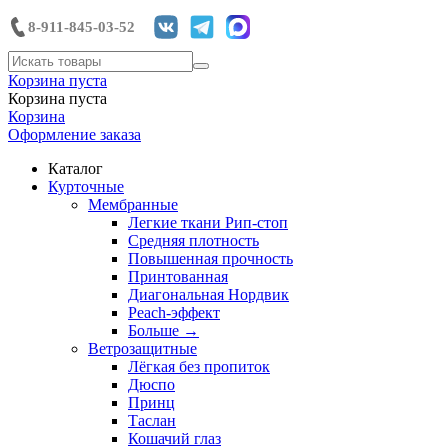
8-911-845-03-52
Корзина пуста
Корзина пуста
Корзина
Оформление заказа
Каталог
Курточные
Мембранные
Легкие ткани Рип-стоп
Средняя плотность
Повышенная прочность
Принтованная
Диагональная Нордвик
Peach-эффект
Больше
→
Ветрозащитные
Лёгкая без пропиток
Дюспо
Принц
Таслан
Кошачий глаз