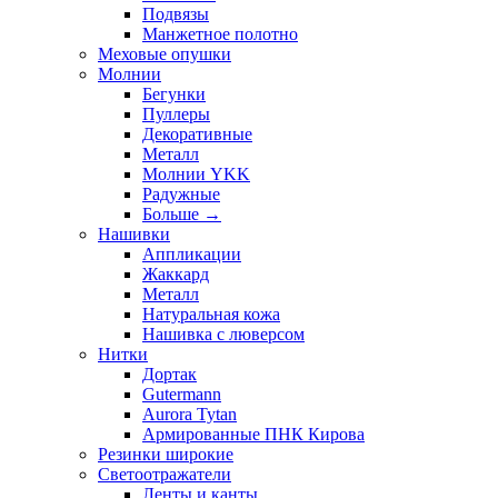
Подвязы
Манжетное полотно
Меховые опушки
Молнии
Бегунки
Пуллеры
Декоративные
Металл
Молнии YKK
Радужные
Больше
→
Нашивки
Аппликации
Жаккард
Металл
Натуральная кожа
Нашивка с люверсом
Нитки
Дортак
Gutermann
Aurora Tytan
Армированные ПНК Кирова
Резинки широкие
Светоотражатели
Ленты и канты