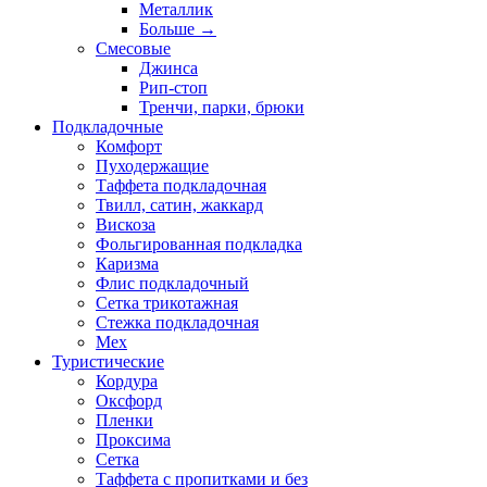
Металлик
Больше
→
Смесовые
Джинса
Рип-стоп
Тренчи, парки, брюки
Подкладочные
Комфорт
Пуходержащие
Таффета подкладочная
Твилл, сатин, жаккард
Вискоза
Фольгированная подкладка
Каризма
Флис подкладочный
Сетка трикотажная
Стежка подкладочная
Мех
Туристические
Кордура
Оксфорд
Пленки
Проксима
Сетка
Таффета с пропитками и без