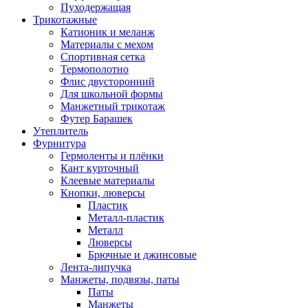
Пуходержащая
Трикотажные
Катионик и меланж
Материалы с мехом
Спортивная сетка
Термополотно
Флис двусторонний
Для школьной формы
Манжетный трикотаж
Футер Барашек
Утеплитель
Фурнитура
Гермоленты и плёнки
Кант курточный
Клеевые материалы
Кнопки, люверсы
Пластик
Металл-пластик
Металл
Люверсы
Брючные и джинсовые
Лента-липучка
Манжеты, подвязы, паты
Паты
Манжеты