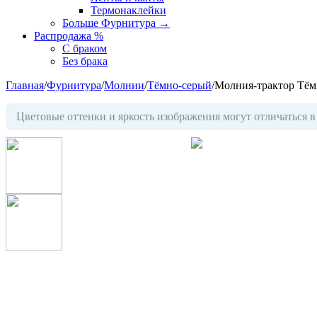
Термонаклейки
Больше Фурнитура
→
Распродажа %
С браком
Без брака
Главная
/
Фурнитура
/
Молнии
/
Тёмно-серый
/
Молния-трактор Тём
Цветовые оттенки и яркость изображения могут отличаться в