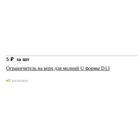
5
₽
за шт
Ограничитель на верх для молний U формы D13
В наличии