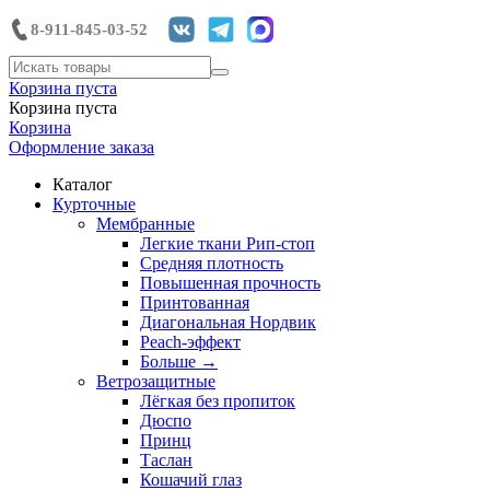
8-911-845-03-52
Корзина пуста
Корзина пуста
Корзина
Оформление заказа
Каталог
Курточные
Мембранные
Легкие ткани Рип-стоп
Средняя плотность
Повышенная прочность
Принтованная
Диагональная Нордвик
Peach-эффект
Больше
→
Ветрозащитные
Лёгкая без пропиток
Дюспо
Принц
Таслан
Кошачий глаз