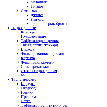
Металлик
Больше
→
Смесовые
Джинса
Рип-стоп
Тренчи, парки, брюки
Подкладочные
Комфорт
Пуходержащие
Таффета подкладочная
Твилл, сатин, жаккард
Вискоза
Фольгированная подкладка
Каризма
Флис подкладочный
Сетка трикотажная
Стежка подкладочная
Мех
Туристические
Кордура
Оксфорд
Пленки
Проксима
Сетка
Таффета с пропитками и без