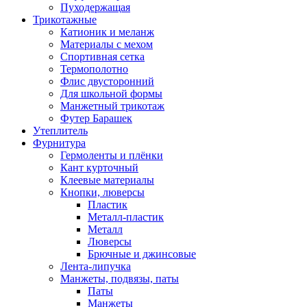
Пуходержащая
Трикотажные
Катионик и меланж
Материалы с мехом
Спортивная сетка
Термополотно
Флис двусторонний
Для школьной формы
Манжетный трикотаж
Футер Барашек
Утеплитель
Фурнитура
Гермоленты и плёнки
Кант курточный
Клеевые материалы
Кнопки, люверсы
Пластик
Металл-пластик
Металл
Люверсы
Брючные и джинсовые
Лента-липучка
Манжеты, подвязы, паты
Паты
Манжеты