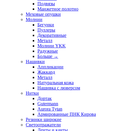
Подвязы
Манжетное полотно
Меховые опушки
Молнии
Бегунки
Пуллеры
Декоративные
Металл
Молнии YKK
Радужные
Больше
→
Нашивки
Аппликации
Жаккард
Металл
Натуральная кожа
Нашивка с люверсом
Нитки
Дортак
Gutermann
Aurora Tytan
Армированные ПНК Кирова
Резинки широкие
Светоотражатели
Ленты и канты