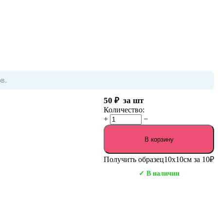
в.
50
₽
за шт
Количество:
+
−
В корзину
Получить образец
10х10см за 10₽
✓ В наличии