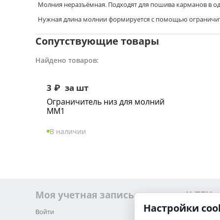
Молния неразъёмная. Подходят для пошива карманов в од
Нужная длина молнии формируется с помощью ограничит
Сопутствующие товары
Найдено товаров:
3
₽
за шт
Ограничитель низ для молний
ММ1
В наличии
Моя учетная запись
K-TEX
Настройки coo
Войти
О нас