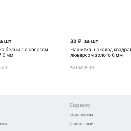
а шт
30
₽
за шт
а белый с люверсом
Нашивка шоколад квадрат
 6 мм
люверсом золото 6 мм
чии
В наличии
Сервис
Ваши заказы
связь
Отложенные