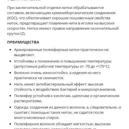
При заключительной отделке нитки обрабатываются
составом, включающим кремнийорганические соединения
(КОС), что обеспечивает хорошие пошивочные свойства
ниток, предотвращает плавление нити в иголке на высоких
скоростях. Нитки имеют правое направление окончательной
крутки (Z).
ПРЕИМУЩЕСТВА
Армированные полиэфирные нитки практически не
выцветают.
Устойчивы к понижению и повышению температуры
(допустимые рабочие температуры от -70 до +175°С).
Волокно очень износостойко, а изделия из него
практически не сминаются.
Нить имеет антибактериальный эффект: высокая
стойкость к воздействию бактерий и микроорганизмов.
Полиэфир устойчив к кислотам, щёлочам и органическим
растворителям.
Одежда, созданная из данного волокна, а, следовательно, и
сшитая с помощью таких ниток, не садится после
многочисленных стирок.
Полиэфирное волокно обладает мягкостью, высоким