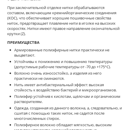
При заключительной отделке нитки обрабатываются
составом, включающим кремнийорганические соединения
(КОС), что обеспечивает хорошие пошивочные свойства
ниток, предотвращает плавление нити в иголке на высоких
скоростях. Нитки имеют правое направление окончательной
крутки (Z).
ПРЕИМУЩЕСТВА
Армированные полиэфирные нитки практически не
выцветают.
Устойчивы к понижению и повышению температуры
(допустимые рабочие температуры от -70 до +175°С).
Волокно очень износостойко, а изделия из него
практически не сминаются.
Нить имеет антибактериальный эффект: высокая
стойкость к воздействию бактерий и микроорганизмов.
Полиэфир устойчив к кислотам, щёлочам и органическим
растворителям.
Одежда, созданная из данного волокна, а, следовательно, и
сшитая с помощью таких ниток, не садится после
многочисленных стирок.
Полиэфирное волокно обладает мягкостью, высоким