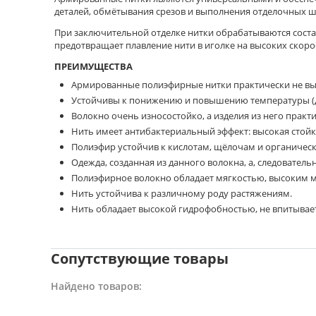
деталей, обмётывания срезов и выполнения отделочных ш
При заключительной отделке нитки обрабатываются сост
предотвращает плавление нити в иголке на высоких скоро
ПРЕИМУЩЕСТВА
Армированные полиэфирные нитки практически не вы
Устойчивы к понижению и повышению температуры (до
Волокно очень износостойко, а изделия из него практ
Нить имеет антибактериальный эффект: высокая стойк
Полиэфир устойчив к кислотам, щёлочам и органичес
Одежда, созданная из данного волокна, а, следователь
Полиэфирное волокно обладает мягкостью, высоким м
Нить устойчива к различному роду растяжениям.
Нить обладает высокой гидрофобностью, не впитывает
Сопутствующие товары
Найдено товаров: