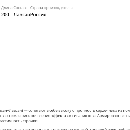
Длина:
Состав:
Страна производитель:
200
Лавсан
Россия
Лавсан) — сочетают в себе высокую прочность сердечника из поли
тва, снижая риск появления эффекта стягивания шва. Армированные 
ластичность строчки.
ивают высокую прочность соединения деталей, хороший внешний вид 