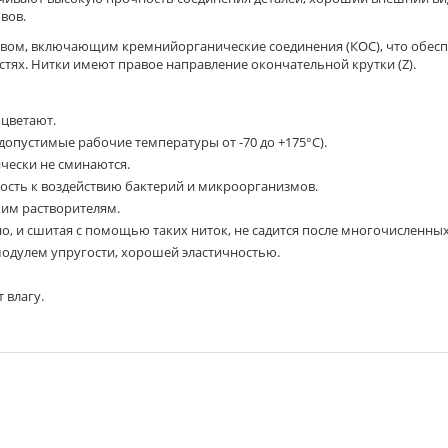
вов.
авом, включающим кремнийорганические соединения (КОС), что обес
стях. Нитки имеют правое направление окончательной крутки (Z).
цветают.
пустимые рабочие температуры от -70 до +175°С).
ически не сминаются.
ость к воздействию бактерий и микроорганизмов.
ким растворителям.
но, и сшитая с помощью таких ниток, не садится после многочисленных
одулем упругости, хорошей эластичностью.
 влагу.