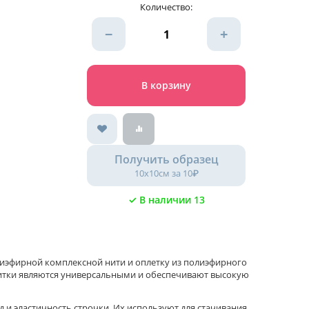
Количество:
−
+
В корзину
Получить образец
10х10см за 10₽
✓ В наличии 13
эфирной комплексной нити и оплетку из полиэфирного
нитки являются универсальными и обеспечивают высокую
и эластичность строчки. Их используют для стачивания