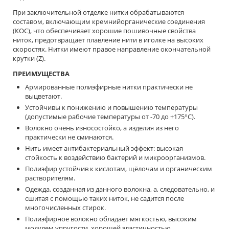
При заключительной отделке нитки обрабатываются
составом, включающим кремнийорганические соединения
(КОС), что обеспечивает хорошие пошивочные свойства
ниток, предотвращает плавление нити в иголке на высоких
скоростях. Нитки имеют правое направление окончательной
крутки (Z).
ПРЕИМУЩЕСТВА
Армированные полиэфирные нитки практически не
выцветают.
Устойчивы к понижению и повышению температуры
(допустимые рабочие температуры от -70 до +175°С).
Волокно очень износостойко, а изделия из него
практически не сминаются.
Нить имеет антибактериальный эффект: высокая
стойкость к воздействию бактерий и микроорганизмов.
Полиэфир устойчив к кислотам, щёлочам и органическим
растворителям.
Одежда, созданная из данного волокна, а, следовательно, и
сшитая с помощью таких ниток, не садится после
многочисленных стирок.
Полиэфирное волокно обладает мягкостью, высоким
модулем упругости, хорошей эластичностью.