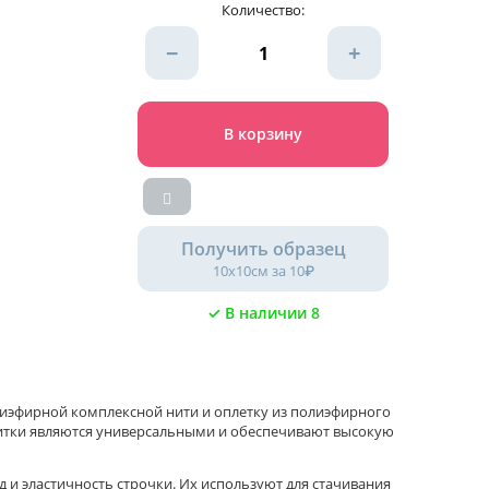
Количество:
−
+
В корзину
Получить образец
10х10см за 10₽
✓ В наличии 8
эфирной комплексной нити и оплетку из полиэфирного
нитки являются универсальными и обеспечивают высокую
и эластичность строчки. Их используют для стачивания