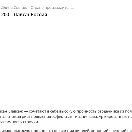
Длина:
Состав:
Страна производитель:
200
Лавсан
Россия
Лавсан) — сочетают в себе высокую прочность сердечника из поли
тва, снижая риск появления эффекта стягивания шва. Армированные 
ластичность строчки.
ивают высокую прочность соединения деталей, хороший внешний вид 