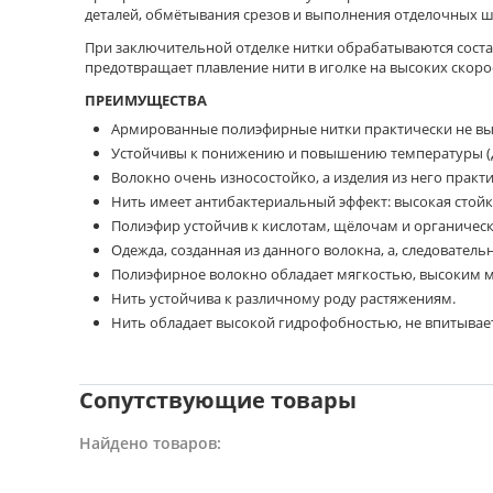
деталей, обмётывания срезов и выполнения отделочных ш
При заключительной отделке нитки обрабатываются сост
предотвращает плавление нити в иголке на высоких скоро
ПРЕИМУЩЕСТВА
Армированные полиэфирные нитки практически не вы
Устойчивы к понижению и повышению температуры (до
Волокно очень износостойко, а изделия из него практ
Нить имеет антибактериальный эффект: высокая стойк
Полиэфир устойчив к кислотам, щёлочам и органичес
Одежда, созданная из данного волокна, а, следователь
Полиэфирное волокно обладает мягкостью, высоким м
Нить устойчива к различному роду растяжениям.
Нить обладает высокой гидрофобностью, не впитывает
Сопутствующие товары
Найдено товаров: