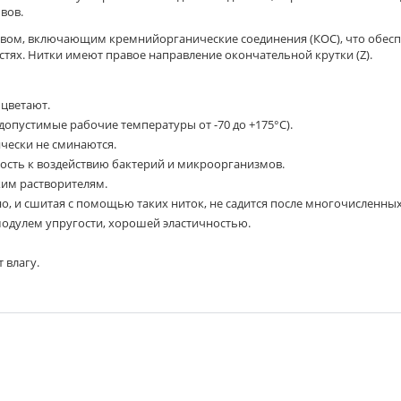
вов.
авом, включающим кремнийорганические соединения (КОС), что обес
стях. Нитки имеют правое направление окончательной крутки (Z).
цветают.
пустимые рабочие температуры от -70 до +175°С).
ически не сминаются.
ость к воздействию бактерий и микроорганизмов.
ким растворителям.
но, и сшитая с помощью таких ниток, не садится после многочисленных
одулем упругости, хорошей эластичностью.
 влагу.