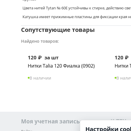
Цвета нитей Tytan № 60Е устойчивы к стирке, действию св
Катушка имеет прижимные пластины для фиксации края н
Сопутствующие товары
Найдено товаров:
120
₽
за шт
120
₽
Нитки Talia 120 Фиалка (0902)
Нитки T
В наличии
В нали
Моя учетная запись
K-TEX
Настройки coo