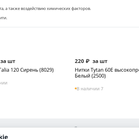
ета, а также воздействию химических факторов.
ити.
за шт
220
₽
за шт
alia 120 Сирень (8029)
Нитки Tytan 60Е высокоп
Белый (2500)
чии
В наличии 7
Сервис
kie