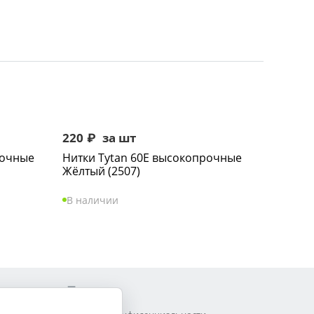
220
₽
за шт
рочные
Нитки Tytan 60Е высокопрочные
Жёлтый (2507)
В наличии
Прочее