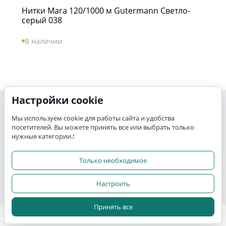
Нитки Mara 120/1000 м Gutermann Светло-
серый 038
В наличии
Настройки cookie
Моя учетная запись
Мы используем cookie для работы сайта и удобства
посетителей. Вы можете принять все или выбрать только
K-TEX
нужные категории.!
Сервис
Только необходимое
Настроить
Прочее
Принять все
© 2015 - 2026 K-TEX