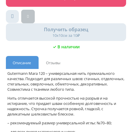
Получить образец
10х10см за 10₽
✓ В наличии
Описание
Отзывы
Gutermann Mara 120 – универсальная нить премиального
качества. Подходит для различных швов: стачных, отделочных,
стегальных, оверлочных, обметочных, декоративных.
Совместима с тканями любого типа.
Нить отличается высокой прочностью на разрыв и на
истирание, что придает швам особенную долговечность и
надежность. Строчка получается ровной, гладкой, с
деликатным шелковистым блеском.
– рекомендуемый размер универсальной иглы: №70–80;
– для всех видов материалов и швов;