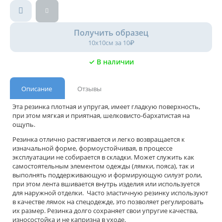
Получить образец
10х10см за 10₽
✓ В наличии
Описание
Отзывы
Эта резинка плотная и упругая, имеет гладкую поверхность,
при этом мягкая и приятная, шелковисто-бархатистая на
ощупь.
Резинка отлично растягивается и легко возвращается к
изначальной форме, формоустойчивая, в процессе
эксплуатации не собирается в складки. Может служить как
самостоятельным элементом одежды (лямки, пояса), так и
выполнять поддерживающую и формирующую силуэт роли,
при этом лента вшивается внутрь изделия или используется
для наружной отделки. Часто эластичную резинку используют
в качестве лямок на спецодежде, это позволяет регулировать
их размер. Резинка долго сохраняет свои упругие качества,
износостойка и не капризна в уходе.